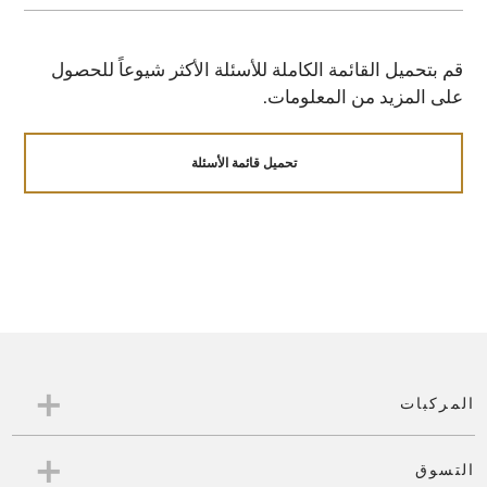
أفضل مستويات الأداء.
صندوق القطع معادة التصنيع يكون مزوداً بتلك
قم بتحميل القائمة الكاملة للأسئلة الأكثر شيوعاً للحصول
المعلومة. وصف القطعة الموجود على الإيصال الذي يتم
على المزيد من المعلومات.
تسليمه للزبون سيذكر بوضوح وباللغتين الإنجليزية
والعربية بأن تلك القطعة معادة التصنيع.
تحميل قائمة الأسئلة