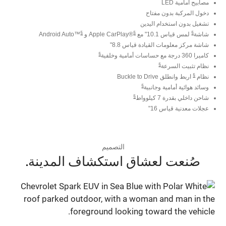
مصابيح أمامية LED
دخول المركبة بدون مفتاح
تشغيل بدون استخدام اليدين
§
§
§
شاشة
لمس قياس 10.1" مع
®Apple CarPlay و
™Android Auto
شاشة مركز معلومات القيادة قياس 8.8"
§
كاميرا 360 درجة مع حساسات أمامية وخلفية
§
نظام تثبيت السرعة
§
نظام
اربط وانطلق Buckle to Drive
§
وسائد هوائية أمامية وجانبية
§
شاحن داخلي بقدرة 7 كيلوواط
عجلات معدنية قياس 16"
التصميم
صُنعت لعشاق استكشاف المدينة.