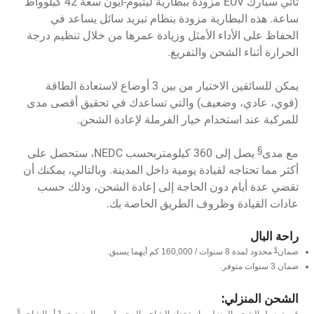
تأتي سبارك EUV مزودة ببطارية ليثيوم-أيون سعة 42 كيلوواط
ساعة. هذه البطارية مزودة بنظام تبريد سائل يساعد في
الحفاظ على الأداء الأمثل وزيادة عمرها من خلال تنظيم درجة
الحرارة أثناء الشحن والتفريغ.
يمكن للسائقين الاختيار من بين 3 أوضاع لاستعادة الطاقة
(قوي، عادي، وضعيف) والتي تساعدك في تحقيق أقصى مدى
للمركبة عند استخدام خيار الفرملة لإعادة الشحن.
§
مع مدى
يصل إلى 360 كيلومتربحسب NEDC، ستحصل على
أكثر مما تحتاجه لقيادة يومية داخل المدينة. وبالتالي، يمكنك أن
تقضي عدة أيام دون الحاجة إلى إعادة الشحن، وذلك حسب
عادات القيادة وظروف الطريق الخاصة بك.
راحة البال
§
ضمان
محدود لمدة 8 سنوات / 160,000 كم أيهما يسبق.
ضمان 3 سنوات متوفر.
الشحن المنزلي:
§
قم بتوصيل الشحن المنزلي باستخدام الشاحن المحمول من المستوى 1 أو الشاحن