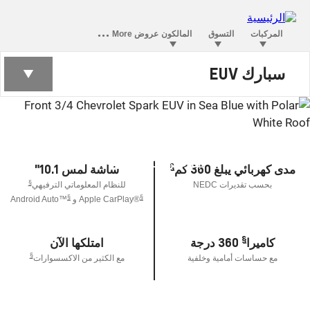
سبارك EUV
الكهربائية الجديدة كلياً
سبارك EUV.
§
ابتداءً من 79,800 ريال
§
مدى كهربائي يبلغ 360 كم
شاشة لمس 10.1"
§
بحسب تقديرات NEDC
للنظام المعلوماتي الترفيهي
§
§
®Apple CarPlay و
™Android Auto
§
كاميرا
360 درجة
امتلكها الآن
§
مع حساسات أمامية وخلفية
مع الكثير من الاكسسوارات