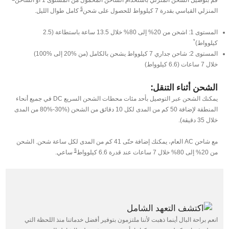
§
المنزلي القياسي بقدرة 7 كيلوواط للحصول على شحن
كامل طوال الليل.
المستوى 1: اشحن من 20% إلى 80% خلال 13.5 ساعة باستطاعة (2.5
*
كيلوواط)
المستوى 2: شاحن جداري 7 كيلوواط يشحن بالكامل (من %20 إلى %100)
خلال 7 ساعات (6.6 كيلوواط)
الشحن أثناء التنقل:
يمكنك الشحن عبر التوصيل بأحد مئات محطات الشحن السريع DC في جميع أنحاء
المنطقة لإضافة 50 كم من المدى لكل 10 دقائق من الشحن (%30-%80 من المدى
خلال 35 دقيقة).
مع شاحن AC العام، يمكنك إضافة حتّى 41 كم من المدى لكل ساعة شحن. الشحن
§
من 20% إلى 80% خلال 7 ساعات عند قدرة 6.6 كيلوواط
ساعي.
انعم براحة البال أينما ذهبت لأننا ملتزمون بتوفير أفضل خدماتنا منذ اللحظة التي