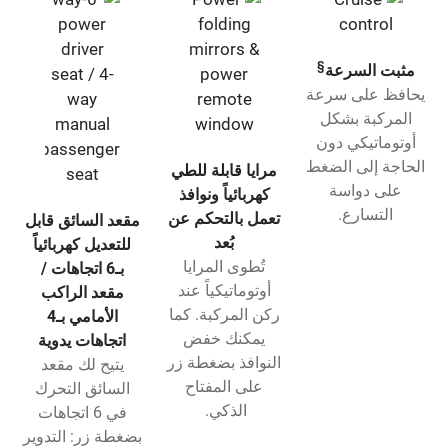
§
مثبت السرعة
يحافظ على سرعة
المركبة بشكل
أوتوماتيكي دون
الحاجة إلى الضغط
مرايا قابلة للطي
على دواسة
كهربائياً ونوافذ
التسارع.
تعمل بالتحكم عن
مقعد السائق قابل
بُعد
للتعديل كهربائياً
تُطوى المرايا
بـ6 اتجاهات /
أوتوماتيكياً عند
مقعد الراكب
ركن المركبة. كما
الأمامي بـ4
يمكنك خفض
اتجاهات يدوية
النوافذ بضغطة زر
يتيح لك مقعد
على المفتاح
السائق التحرك
الذكي.
في 6 اتجاهات
بضغطة زر: التدوير