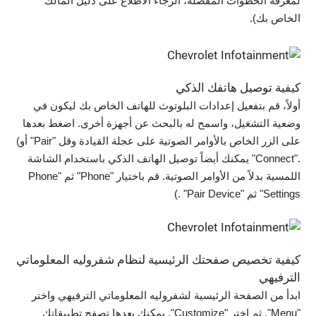
لمعرفة الخطوات المفصّلة، الرجاء الاطلاع على دليل المالك
الخاص بك).
كيفية توصيل هاتفك الذكي
أولاً، قم بتفعيل إعدادات البلوتوث للهاتف الخاص بك ليكون في
وضعية التشغيل، واسمح له بالبحث عن أجهزة أخرى. اضغط بعدها
على الزر الخاص بالأوامر الصوتية على عجلة القيادة وقل "Pair" أو)
."Connect" يمكنك أيضاً توصيل الهاتف الذكي باستخدام الشاشة
اللمسية بدلاً من الأوامر الصوتية. قم باختيار "Phone" ثم "Phone
Settings" ثم "Pair Device" .)
كيفية تخصيص صفحتك الرئيسية لنظام شفروليه المعلوماتي
الترفيهي
ابدأ من الصفحة الرئيسية لشفروليه المعلوماتي الترفيهي واختر
"Menu". ثم اختر "Customize". يمكنك بعدها تصفح تطبيقاتك