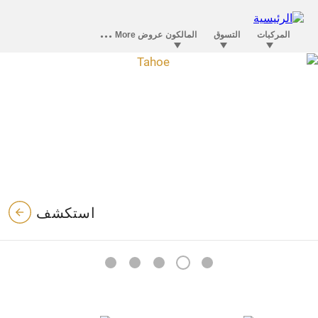
تاهو
محرك V8 القياسي. قدها وزيادة.
استكشف
2
5
4
3
1