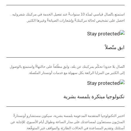
§
استمتع باتّصال قياسي لمدّة 10 سنوات
عند تفعيل الخدمة في مركبتك شفروليه .
§
§
احصل على تشخيص لحالة مركبتك
وإشعارات الصيانة
وغيرها الكثير.
ابق متّصلاً
§
اتّصال بلا حدود! تحكّم بمركبتك عن بعُد، وابق مطّلعاً على حالتها
واستمتع بالوصول
إلى الكثير من المزايا الرائعة بكل سهولة مع خدمات أونستار المتّصلة.
تكنولوجيا مبتكرة بلمسة بشرية
§
اختبر التكنولوجيا المتقدمة المدعومة بلمسة بشرية، سيكون مستشارو أونستار
المدرّبون مستعدّون لمساعدتك على مدار الساعة وطوال أيام الأسبوع، للإجابة عن
أسئلتك وتقديم المساعدة في الحالات الطارئة والمواقف غير المتوقّعة.