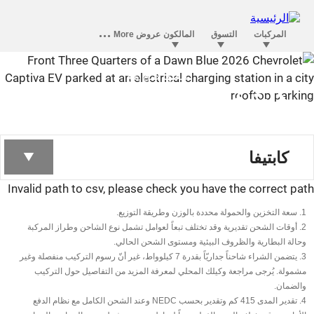
العبها صح مع
كابتيفا الكهربائية الجديدة
كلياً
كابتيفا
Invalid path to csv, please check you have the correct pa
1. سعة التخزين والحمولة محددة بالوزن وطريقة التوزيع.
2. أوقات الشحن تقديرية وقد تختلف تبعاً لعوامل تشمل نوع الشاحن وطراز المركبة
وحالة البطارية والظروف البيئية ومستوى الشحن الحالي.
3. يتضمن الشراء شاحناً جداريّاً بقدرة 7 كيلوواط، غير أنّ رسوم التركيب منفصلة وغير
مشمولة. يُرجى مراجعة وكيلك المحلي لمعرفة المزيد من التفاصيل حول التركيب
والضمان.
4. تقدير المدى 415 كم وتقدير بحسب NEDC وعند الشحن الكامل مع نظام الدفع