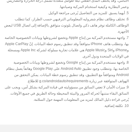
الأمامي، وقد يختلف المدى الفعلي تبعاً لعوامل متعددة تشمل درجة الحرارة والتضاريس
وعمر البطارية وكيفية استخدام المركبة وصيانتها.
5. أيهما يسبق. للمزيد من التفاصيل يُرجى مراجعة الوكيل.
6. تختلف وظائف نظام شفروليه المعلوماتي الترفيهي حسب الطراز، كما تتطلب
الوظائف الكاملة توفر هاتف ذكي واتصال بلوتوث متوافق بالإضافة إلى اتصال USB لبعض
الأجهزة.
7. واجهة مستخدم المركبة من إنتاج Apple وتخضع لشروطها وبيانات الخصوصية الخاصة
بها، وتتطلب هاتف iPhone متوافقاً وقد تنطبق رسوم خطة البيانات. إنّ Apple CarPlay
وiPhone وSiri وApple Music هي علامات تجارية مملوكة لشركة Apple Inc ومسجلة
في الولايات المتحدة ودول أخرى.
8. واجهة مستخدم المركبة من إنتاج Google وتخضع لشروطها وبيانات الخصوصية
الخاصة بها، وتتطلب وجود تطبيق Android Auto على Google Play وهاتفاً يعمل بنظام
Android ومتوافقاً مع التطبيق، وقد تنطبق رسوم خطة البيانات. يمكن التحقق من
الهواتف المتوافقة عبر زيارة g.co/androidauto/requirements للاطلاع.
9. ميزات الأمان لا تعفي السائق من مسؤوليته في قيادة المركبة بشكل آمن، ويجب على
السائق البقاء منتبهاً لحركة المرور والبيئة المحيطة وحالة الطريق في جميع الأوقات.
يُرجى قراءة دليل المالك لمزيد من المعلومات المهمة حول السلامة.
10. تكلفة إضافية.