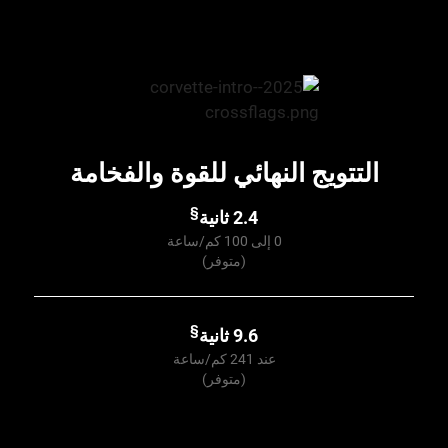
التتويج النهائي للقوة والفخامة
§
2.4 ثانية
0 إلى 100 كم/ساعة
(متوفر)
§
9.6 ثانية
عند 241 كم/ساعة
(متوفر)