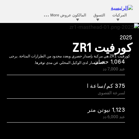
2025
كورفيت ZR1
كورفيت ZR1 هي مركبة بإصدار حصري وبعدد محدود من الطرازات المتاحة. يرجى
1,064 حصان
الاستفسار لدى الوكيل المحلي عن مدى توفرها.
عند 7,000 دد
375 كم/ساعة ا
لسرعة القصوى
1,123 نيوتن متر
عند 6,000 دد