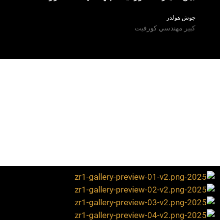
جوش هولدر
كبير مهندسي كورفيت