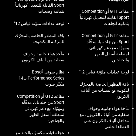
Sport القابلة للتعديل كهربائياً
مقاعد GT1 أو Competition
بثمانية وضعيات
Sport القابلة للتعديل كهربائياً
بثمانية اتجاهات
لوحة عدادات ملوّنة قياس 12"
مقاعد GT2 أو Competition
باقة المظهر الخاصة بالمحرّك
Sport من جلد نابا، مدفّأة
للمركبة المكشوفة
ومهوّاة مع دعم كهربائي
لمنطقة أسفل الظهر
مآخذ هواء جانبية وحواف
والجناحين
سفلية من ألياف الكربون
§
لوحة عدادات ملوّنة قياس 12"
نظام صوتي Bose
Performance Series بـ 14
باقة المظهر الخاصة بالمحرّك
مكبّر صوت
للكوبيه مع لمسات من ألياف
الكربون
مقاعد GT2 أو Competition
Sport من جلد نابا، مدفّأة
مآخذ هواء جانبية وحواف
ومهوّاة مع دعم كهربائي
سفلية من ألياف الكربون، مع
لمنطقة أسفل الظهر
مداخل ألياف الكربون على
والجناحين
الغطاء الخلفي
عجلة قيادة مكسوّة بالجلد مع