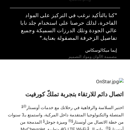
"كنا بالتأكيد نرغب في التركيز على المواد
الفاخرة، لذلك حرصنا على استخدام جلد نابا
عالي الجودة وتلك الدرزات السميكة وجميع
تفاصيل الزخرفة المصقولة بعناية."
إيما ميكالوسكاس
مصممة الألوان ومواد التصميم
اتصال دائم للارتقاء بتجربة تملكّ كورفيت
§
Ⓡ
اختبر السلاسة والرفاهية في رحلاتك مع خدمات أونستار
المتصلة والتكنولوجيا المتقدمة داخل المركبة، واستمتع بـ3 سنوات
§
Ⓡ
§
من خطة الاتصال من أونستار
وميزة جوجل
المدمجة من
§
Ⓡ
§
أونستار
، واتصال
4G LTE Wi-Fi وتطبيق MyChevrolet.