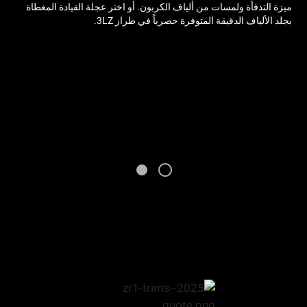
ميزة التدفأة ولمسات من ألياف الكربون. أو اختر عجلة القيادة المغطاة
حو
بجلد الألياف الدقيقة المتوفرة حصرياً في طراز 3LZ.
ست
ال
في 
1
2