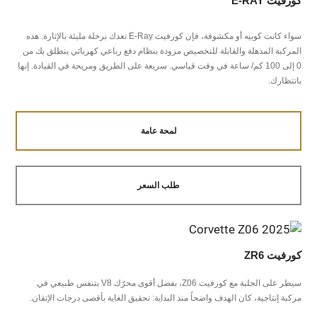
كورفيت E-RAY
سواء كانت كوبيه أو مكشوفة، فإن كورفيت E-Ray تعدك برحلة مليئة بالإثارة. هذه
المركبة المذهلة والقابلة للتخصيص مزودة بنظام دفع رباعي كهربائي ينطلق بك من
0 إلى 100 كم/ ساعة في وقت قياسي. سريعة على الطريق ومريحة في القيادة. إنها
بانتظارك.
لمحة عامة
طلب السعر
كورفيت ZR6
سيطر على الحلبة مع كورفيت Z06، بفضل أقوى محرّك V8 بتنفس طبيعي في
مركبة إنتاجية، كان الهدف واضحاً منذ البداية: تحقيق الغاية بأقصى درجات الإتقان.