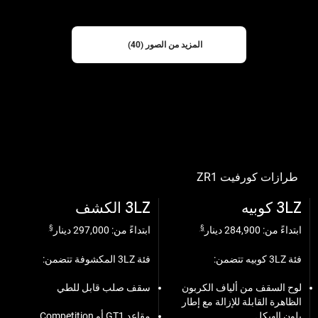
المزيد من الصور (40)
طرازات كورفيت ZR1
3LZ كوبيه
3LZ الكشف
§
§
ابتداءً من: 284,900 دينار
ابتداءً من: 297,000 دينار
فئة 3LZ كوبيه تتضمن:
فئة 3LZ المكشوفة تتضمن:
لوح السقف من ألياف الكربون
سقف صلب قابل للطي
الظاهرة القابلة للإزالة مع إطار
بلون الهيكل
مقاعد GT1 أو Competition