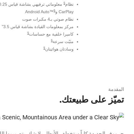
§
نظام
معلوماتي ترفيهي بشاشة قياس 10.25" مع دعم
§
CarPlay و
™Android Auto
نظام صوتي بـ4 مكبرات صوت
مركز بمعلومات القيادة بشاشة قياس 3.5"
§
كاميرا خلفية مع حساسات
§
مثبّت سرعة
§
وسادتان هوائيتان
المقدمة
تميّز على طبيعتك.
جرووف الجديدة كلياً ستخطف الأنظار بلا شك. بتصميمها اللا