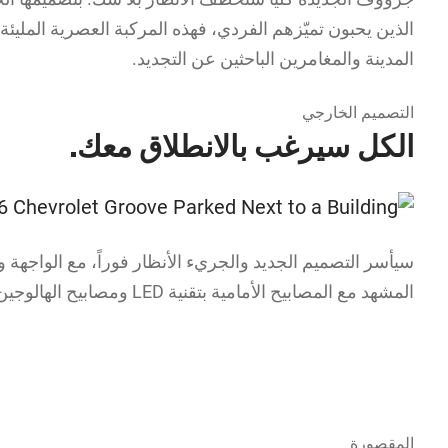
الذين يحبون تميّزهم الفردي، فهذه المركبة العصرية المليئ
المدينة والمغامرين الباحثين عن التجديد.
التصميم الخارجي
الكل سيرغب بالانطلاق معك.
سيأسر التصميم الجديد والجريء الأنظار فوراً، مع الواجهة 
المشهد مع المصابيح الأمامية بتقنية LED ومصابيح الهالوجين الأمامية. الحضور الجريء لمركبة جرووف وتفاصيلها المنحوتة سيضعانك تحت الأنظار أينما ذهبت.
المقصورة