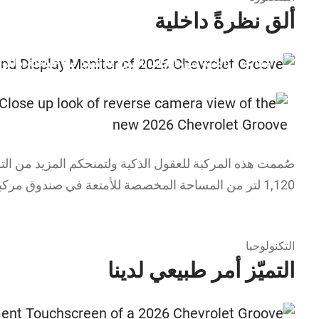
ألق نظرةً داخلية
مقاعد رياضية من الجلد باللون الأسود مع خياطة باللون
صُممت هذه المركبة للعقول الذكية ولتمنحكم المزيد من التو
1,120 لتر من المساحة المخصصة للأمتعة في صندوق مركبة جرووف. من قال إن الجرأة لا يمكن أن تقترن بالمزايا العملية؟
التكنولوجيا
التميّز أمر طبيعي لدينا