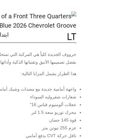
LT
ابتداءً من
جرووف الجديدة كلياً هي المركبة التي تمنحك
بفضل تصميمها الأنيق وتقنياتها الذكية وأدائها
هذا الطراز يشمل المزايا التالية:
واجهة أمامية جديدة مع مصدات وشبك أمام
شعارات شفروليه السوداء
عجلات ألومنيوم قياس 16"
محرك توربو سعة 1.5 لتر
قوة 145 حصان
عزم 255 نيوتن متر
ناقل حركة CVT بدفع أمامي