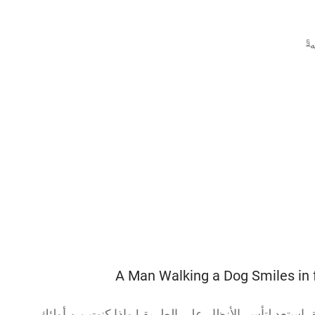
§
ه
، استعد لتأسر الأنظار على الطريق! وإذا كنت من أولئك