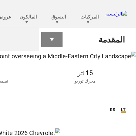
المقدمة
1.5 لتر
محرك توربو
تصمي
RS
LT