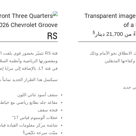
RS
§
 21,700 دينار
 الانطلاق نحو الأمام وذلك
فئة RS تتميّز بحضور قوى يلفت
 وكفاءتها المذهلين.
ومقصورتها الرياضية وأنظمة السلا
في فئة LT، بالإضافة إلى مزايا إضافية تمنحك تجربة قيادة متفوّقة.
سيكتمل هذا الطراز الجديد تماماً ب
ي جديد
سقف أسود ثنائي اللون
مقاعد جلد بطابع رياضي مع خياطة
فتحة سقف
عجلات ألومنيوم قياس 17"
شاشة مركز معلومات القيادة قياس 
§
مثبّت سرعة تكيّفي