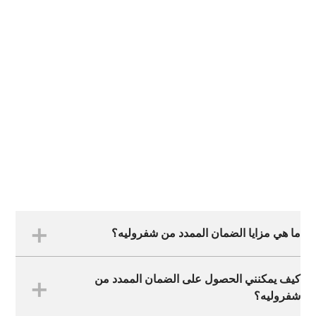
ما هي مزايا الضمان الممدد من شفروليه؟
كيف يمكنني الحصول على الضمان الممدد من
تتيح لك الباقة الجديدة تغطية لمدة سنتين إضافيتين. كن
شفروليه؟
مطمئناً، فإن الضمان الممدد من شفروليه شامل وقابل
للتحويل وموثوق.