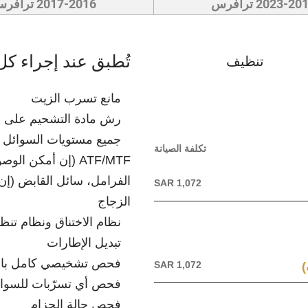
2023-20 ترافرس
2017-2016 ترافرس
تُطبق عند إجراء كل
تنظيف
مانع تسرب الزيت
رش مادة التشحيم على ا
جميع مستويات السوائل – 
تكلفة الصيانة
ATF/MTF (إن أمكن ا
الفرامل، سائل القابض (إن 
SAR 1,072
الزجاج
نظام الاختناق ونظام تن
تبديل الإطارات
فحص تشخيصي كامل باس
SAR 1,072
فحص أي تسرّبات للسوا
فحص حالة الحزام