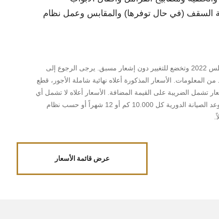
حة السقف (في حال توفرها) والمقابس وعمل نظام
*تسري الأسعار ابتداءً من 1 أغسطس 2022 وتخضع للتغيير دون إشعار مسبق. يرجى الرجوع إلى
 من المعلومات. الأسعار المذكورة أعلاه نهائية شاملة الأجور، قطع
عار تشمل الضريبة على القيمة المضافة. الأسعار أعلاه لا تشمل أي
أعمال إضافية يتم تنفيذها. يحين موعد الصيانة الدورية كل 10.000 كم أو 12 شهراً أو حسب نظام
.
عرض قائمة الأسعار