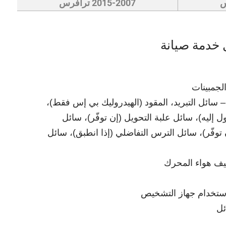
2015-2007 ترافرس
 خدمة صيانة
لجمبينات
سائل التبريد، المقود (الهيدروليك بي إس فقط)،
لوصول إليه)، سائل علبة التحويل (إن توفّر)، سائل
توفّر)، سائل الترس التفاضلي (إذا انطبق)، سائل
ظيف هواء المحرك
تخدام جهاز التشخيص
ئل