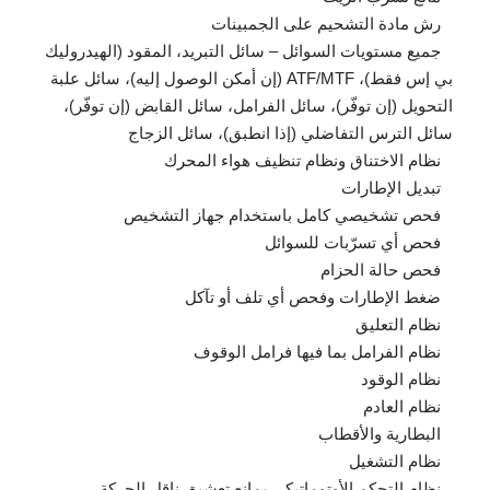
رش مادة التشحيم على الجمبينات
جميع مستويات السوائل – سائل التبريد، المقود (الهيدروليك
بي إس فقط)، ATF/MTF (إن أمكن الوصول إليه)، سائل علبة
التحويل (إن توفّر)، سائل الفرامل، سائل القابض (إن توفّر)،
سائل الترس التفاضلي (إذا انطبق)، سائل الزجاج
نظام الاختناق ونظام تنظيف هواء المحرك
تبديل الإطارات
فحص تشخيصي كامل باستخدام جهاز التشخيص
فحص أي تسرّبات للسوائل
فحص حالة الحزام
ضغط الإطارات وفحص أي تلف أو تآكل
نظام التعليق
نظام الفرامل بما فيها فرامل الوقوف
نظام الوقود
نظام العادم
البطارية والأقطاب
نظام التشغيل
نظام التحكم الأوتوماتيكي بمانع تعشيق ناقل الحركة