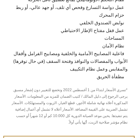
عمل دواسة التسارع وفحص أي تلف، أو جهد عالي، أو ربط
حزام المحرك
نوابض الصندوق الخلفي
عمل قفل مفتاح الإطار الاحتياطي
المساحات
نظام الأمان
فاعلية المصابيح الأمامية والخلفية ومصابيح الفرامل وأقفال
الأبواب والمفصالات والنوافذ وفتحة السقف (في حال توفرها)
والمقابس وعمل نظام التكييف
مطفأة الحريق
*تسري الأسعار ابتداءً من 1 أغسطس 2022 وتخضع للتغيير دون إشعار مسبق.
يرجى الرجوع إلى دليل المالك / كتيب الضمان للمزيد من المعلومات. الأسعار
المذكورة أعلاه نهائية شاملة الأجور، قطع الغيار، الزيوت والمستهلكات. الأسعار
تشمل الضريبة على القيمة المضافة. الأسعار أعلاه لا تشمل أي أعمال إضافية
يتم تنفيذها. يحين موعد الصيانة الدورية كل 10.000 كم أو 12 شهراً أو حسب
نظام مؤشر صلاحية الزيت، أيّها يأتي أولاً.