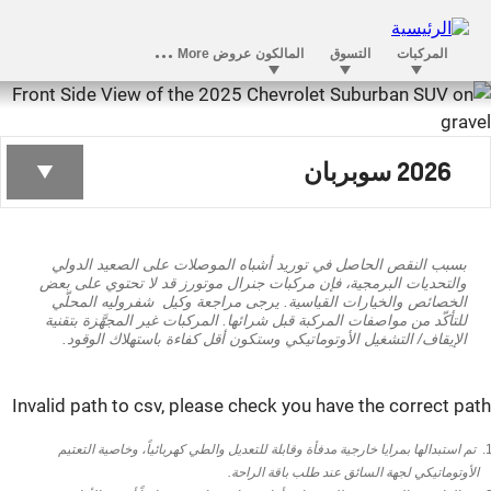
سوبربان الجديد
2026 سوبربان
بسبب النقص الحاصل في توريد أشباه الموصلات على الصعيد الدولي
والتحديات البرمجية، فإن مركبات جنرال موتورز قد لا تحتوي على بعض
الخصائص والخيارات القياسية. يرجى مراجعة وكيل شفروليه المحلّي
للتأكّد من مواصفات المركبة قبل شرائها. المركبات غير المجهَّزة بتقنية
الإيقاف/ التشغيل الأوتوماتيكي وستكون أقل كفاءة باستهلاك الوقود.
Invalid path to csv, please check you have the correct pa
تم استبدالها بمرايا خارجية مدفأة وقابلة للتعديل والطي كهربائياً، وخاصية التعتيم
الأوتوماتيكي لجهة السائق عند طلب باقة الراحة.