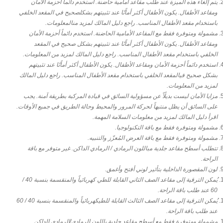
يتم إلغاء هذه الميزة عند طلب مقاعد أمامية حاضنة. استخدم دائماً أحزمة الأمان
ومقاعد الأطفال. يكون الأطفال أكثر أماًنًا عند تثبيتهم بشكلصحيح في المقعد الخلفي
باستخدام مقعد الأطفال المناسب. راجع دليل المالك لمزيد منالمعلومات.
مشمولة ومتوفرة فقط مع المقاعد الأمامية الحاضنة. استخدم دائماً أحزمة الأمان
ومقاعد الأطفال. يكون الأطفال أكثر أماًنًا عند تثبيتهم بشكل صحيح في المقعد
الخلفي باستخدام مقعد الأطفال المناسب. راجع دليل المالك لمزيد من المعلومات.
استخدم دائماً أحزمة الأمان ومقاعد الأطفال. يكون الأطفال أكثر أماًنًا عند تثبيتهم
بشكل صحيح فيالمقعد الخلفي باستخدام مقعد الأطفال المناسب. راجع دليل المالك
لمزيد من المعلومات.
مزايا الأمان ليست بديلًاً عن مسؤولية السائق في قيادة المركبة بطريقة آمنة. يجب
على السائق أن يظل منتبهاً لحركة المرور والمحيط وحالة الطريق في جميع الأوقات.
اقرأ دليل المالك لمزيد من معلومات السلامة المهمة.
مشمولة ومتوفرة فقط مع باقة التكنولوجيا.
مشمولة ومتوفرة فقط مع باقة العرض المُعزّز والتنبيه.
تتطلب أسطح مقاعد جلدية مباللون الرمادي / الرمادي الداكن. غير متوفر مع باقة
الراحة.
لون المقصورة الداخلية بتأثير لوني أفتح وأغمق.
يُمكن الترقية إلى مقاعد الصف الثاني القابلة للطي كهربائياً والمنقسمة بنسبة 40 /
60 عند طلب باقة الراحة.
يُمكن الترقية إلى مقاعد الصف الثالث القابلة للطيكهربائياً والمنقسمة بنسبة 40 / 60
عند طلب باقة الراحة.
مشمولة ومتوفرة فقط مع أسطح مقاعد جلدية باللون الرمادي/الرمادي الداكن.