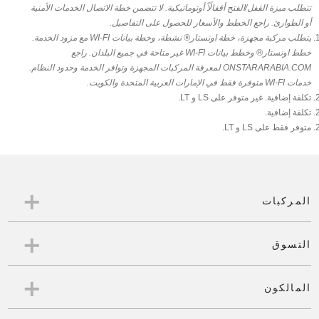
تتطلب ميزة القفل/الفتح أقفالًاً أوتوماتيكية. لا تتضمن خطة الاتصال الخدمات الأمنية
أو الطوارئ. راجع الخطط والأسعار للحصول على التفاصيل.
يتطلب مركبة مجهزة، خطة اونستار® نشطة، وخطة بيانات WI-FI مع مزود الخدمة.
خطط اونستار® وخطط بيانات WI-FI غير متاحة في جميع البلدان. راجع
ONSTARARABIA.COM لمعرفة المركبات المجهزة وتوافر الخدمة وحدود النظام.
خدمات WI-FI متوفرة فقط في الإمارات العربية المتحدة والكويت.
تكلفة إضافية. غير متوفر على LS و LT.
تكلفة إضافية.
متوفر فقط على LS و LT.