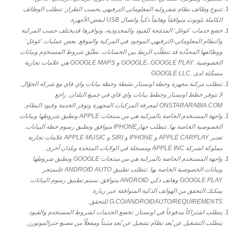
تتنوع وظائف نظام شفروليه المعلوماتي الترفيهي بحسب الطراز. تتطلب الوظائف
الكاملة بلوتوث متوافقاً وهاتفاً ذكياً واتصال USB لبعض الأجهزة.
خضع خدمات ’غوغل‘ المدمَجة للقيود والمحدودية، وتوافرها قديختلف حسب المركبة
والنظام المعلوماتي-الترفيهي الموجود في المركبة والموقع. بعض عمليات ’غوغل‘
ووظائفها المحدَّدة قد تتطلّب الربط بين الحسابات. تطبَّق شروط المستخدِم وبيانات
الخصوصية. GOOGLE، GOOGLE PLAY و GOOGLE MAPS هي علامات تجارية
مسجَّلة لدى .GOOGLE LLC
تتطلب مركبة مجهزة وخطة اونستار نشطة وخطة بيانات واي فاي مع شركة الجوّال.
لا تتوفر خطط اونستار وخطط بيانات واي فاي في جميع البلدان. راجع
ONSTARARABIA.COM لمعرفة المركبات المجهزة وتوفر الخدمة وقيود النظام.
واجهة المستخدم الخاصة بالمركبة هي من منتجات APPLE وتطبق شروطها وبيانات
الخصوصية الخاصة بها. تتطلب جهازIPHONE متوافق وتطبق رسوم خطة البيانات.
تعتبر APPLE CARPLAY و IPHONE و SIRI و APPLE MUSIC علامات تجارية
مملوكة لشركة APPLE INC ومسجلة في الولايات المتحدة وبلدان أخرى.
واجهة المستخدم الخاصة بالمركبة هي من منتجات GOOGLE وتطبق شروطها
وبيانات الخصوصية الخاصة بها. تتطلب تطبيق ANDROID AUTO علىمتجر
GOOGLE PLAY وهاتف ذكي ANDROID متوافق. سيتم تطبيق رسوم البيانات.
يمكنك التحقق من الهواتف الذكية المتوافقة عبر زيارة
G.CO/ANDROIDAUTO/REQUIREMENTS للتحقق.
يتطلب اشتراكاً مدفوعاً في اونستار. تخضع الخدمات لشروط المستخدم والقيود.
يتطلب التشغيل عن بُعد نظام تشغيل عن بُعد مثبتاً ومفعلًاً من مصنع جنرالموتورز.