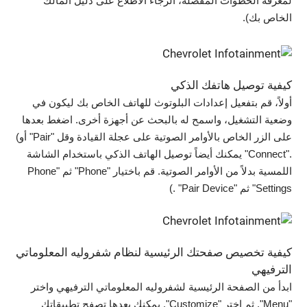
لمعرفة الخطوات المفصّلة، الرجاء الاطلاع على دليل المالك
الخاص بك).
كيفية توصيل هاتفك الذكي
أولاً، قم بتفعيل إعدادات البلوتوث للهاتف الخاص بك ليكون في
وضعية التشغيل، واسمح له بالبحث عن أجهزة أخرى. اضغط بعدها
على الزر الخاص بالأوامر الصوتية على عجلة القيادة وقل "Pair" أو)
."Connect" يمكنك أيضاً توصيل الهاتف الذكي باستخدام الشاشة
اللمسية بدلاً من الأوامر الصوتية. قم باختيار "Phone" ثم "Phone
Settings" ثم "Pair Device" .)
كيفية تخصيص صفحتك الرئيسية لنظام شفروليه المعلوماتي
الترفيهي
ابدأ من الصفحة الرئيسية لشفروليه المعلوماتي الترفيهي واختر
"Menu". ثم اختر "Customize". يمكنك بعدها تصفح تطبيقاتك