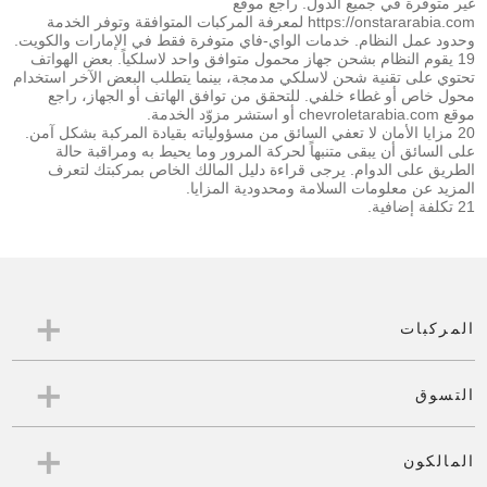
غير متوفرة في جميع الدول. راجع موقع
https://onstararabia.com لمعرفة المركبات المتوافقة وتوفر الخدمة
وحدود عمل النظام. خدمات الواي-فاي متوفرة فقط في الإمارات والكويت.
19 يقوم النظام بشحن جهاز محمول متوافق واحد لاسلكياً. بعض الهواتف
تحتوي على تقنية شحن لاسلكي مدمجة، بينما يتطلب البعض الآخر استخدام
محول خاص أو غطاء خلفي. للتحقق من توافق الهاتف أو الجهاز، راجع
موقع chevroletarabia.com أو استشر مزوّد الخدمة.
20 مزايا الأمان لا تعفي السائق من مسؤولياته بقيادة المركبة بشكل آمن.
على السائق أن يبقى متنبهاً لحركة المرور وما يحيط به ومراقبة حالة
الطريق على الدوام. يرجى قراءة دليل المالك الخاص بمركبتك لتعرف
المزيد عن معلومات السلامة ومحدودية المزايا.
21 تكلفة إضافية.