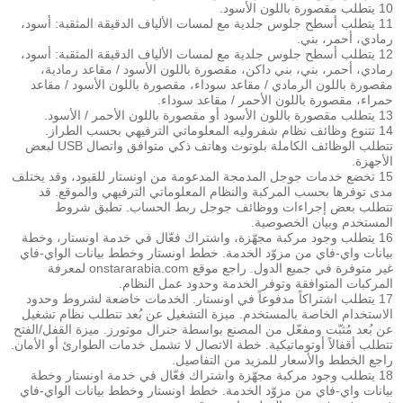
10 يتطلب مقصورة باللون الأسود.
11 يتطلب أسطح جلوس جلدية مع لمسات الألياف الدقيقة المثقبة: أسود،
رمادي، أحمر، بني.
12 يتطلب أسطح جلوس جلدية مع لمسات الألياف الدقيقة المثقبة: أسود،
رمادي، أحمر، بني، بني داكن، مقصورة باللون الأسود / مقاعد رمادية،
مقصورة باللون الرمادي / مقاعد سوداء، مقصورة باللون الأسود / مقاعد
حمراء، مقصورة باللون الأحمر / مقاعد سوداء.
13 يتطلب مقصورة باللون الأسود أو مقصورة باللون الأحمر / الأسود.
14 تتنوع وظائف نظام شفروليه المعلوماتي الترفيهي بحسب الطراز.
تتطلب الوظائف الكاملة بلوتوث وهاتف ذكي متوافق واتصال USB لبعض
الأجهزة.
15 تخضع خدمات جوجل المدمجة المدعومة من اونستار للقيود، وقد يختلف
مدى توفرها بحسب المركبة والنظام المعلوماتي الترفيهي والموقع. قد
تتطلب بعض إجراءات ووظائف جوجل ربط الحساب. تطبق شروط
المستخدم وبيان الخصوصية.
16 يتطلب وجود مركبة مجهّزة، واشتراك فعّال في خدمة اونستار، وخطة
بيانات واي-فاي من مزوّد الخدمة. خطط اونستار وخطط بيانات الواي-فاي
غير متوفرة في جميع الدول. راجع موقع onstararabia.com لمعرفة
المركبات المتوافقة وتوفر الخدمة وحدود عمل النظام.
17 يتطلب اشتراكاً مدفوعاً في اونستار. الخدمات خاضعة لشروط وحدود
الاستخدام الخاصة بالمستخدم. ميزة التشغيل عن بُعد تتطلب نظام تشغيل
عن بُعد مُثبّت ومفعّل من المصنع بواسطة جنرال موتورز. ميزة القفل/الفتح
تتطلب أقفالاً أوتوماتيكية. خطة الاتصال لا تشمل خدمات الطوارئ أو الأمان.
راجع الخطط والأسعار للمزيد من التفاصيل.
18 يتطلب وجود مركبة مجهّزة واشتراك فعّال في خدمة اونستار وخطة
بيانات واي-فاي من مزوّد الخدمة. خطط اونستار وخطط بيانات الواي-فاي