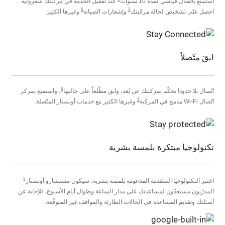
استمتع باتّصال قياسي لمدّة 10 سنوات
عند تفعيل الخدمة في مركبتك شفروليه .
§
§
احصل على تشخيص لحالة مركبتك
وإشعارات الصيانة
وغيرها الكثير.
ابقَ متّصلاً
§
اتّصال بلا حدود! تحكّم بمركبتك عن بُعد، وابق مطّلعاً على حالتها
، واستمتع بمركز
§
اتّصال Wi-Fi مدمج في المركبة
وغيرها الكثير مع خدمات أونستار المتّصلة.
تكنولوجيا مبتكرة بلمسة بشرية
§
اختبر التكنولوجيا المتقدمة المدعومة بلمسة بشرية، سيكون مستشارو أونستار
المدرّبون مستعدّون لمساعدتك على مدار الساعة وطوال أيام الأسبوع، للإجابة عن
أسئلتك وتقديم المساعدة في الحالات الطارئة والمواقف غير المتوقّعة.