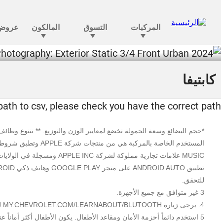
كابتيفا
كابتيفا
 path to csv, please check you have the correct path
للتحقق.
3 غير متوافق مع جميع الأجهزة.
4. يرجى زيارة MY.CHEVROLET.COM/LEARNABOUT/BLUTOOTH لمعرفة الهواتف المتوافقة مع المركبة. لمعرفة الهواتف المتوافقة مع المركبة. تتنوع وظائف ميزة بلوتوث الكاملة بحسب الجهاز والطراز وإصدار البرنامج.
5 استخدم دائماً أحزمة الأمان ومقاعد الأطفال. يكون الأطفال أكثر أمان