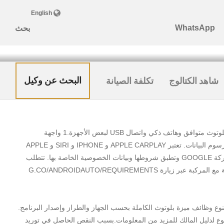
البحث عن وكيل
شاهد الكتالوج
تكلفة الصيانة
*حجم البضائع وسعة الحمولة تخضع لمعايير الوزن والتوزيع. ** تتنوع وظائف نظام شفروليه المعلوماتي الترفيهي بحسب الطراز. تتطلب الوظائف الكاملة بلوتوث متوافق وهاتف ذكي واتصال USB لبعض الأجهزة.1 واجهة
المستخدم الخاصة بالمركبة هي من منتجات شركة APPLE وتطبق شروطها وبيانات الخصوصية الخاصة بها. تتطلب جهاز IPHONE متوافق وسيتم تطبيق رسوم البيانات. تعتبر APPLE CARPLAY و IPHONE و SIRI و APPLE
MUSIC علامات تجارية مملوكة لشركة APPLE INC ومسجلة في الولايات المتحدة وبلدان أخرى.2 واجهة المستخدم الخاصة بالمركبة هي من منتجات شركة GOOGLE وتطبق شروطها وبيانات الخصوصية الخاصة بها. تتطلب
تطبيق ANDROID AUTO على متجر GOOGLE PLAY وهاتف ذكي ANDROID متوافق. سيتم تطبيق رسوم البيانات. يرجى التحقق من الهواتف المتوافقة مع المركبة عبر زيارة G.CO/ANDROIDAUTO/REQUIREMENTS
رجوع لدليل المالك للمزيد من المعلومات.بسبب النقص الحاصل في توريد