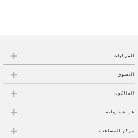
ذلك فإن جميع مركبات شفروليه المستعملة والمعتمدة
تأتي مع خدمة المساعدة على الطريق على مدار
الساعة، وضمان لمدة 12 شهراً لكل مكونات المركبة،
وبرنامج الاستبدال خلال سبعة أيام وذلك في حال رغبتك
بتغيير المركبة لأسباب ميكانيكية أو مشكلات كهربائية.
أضف إلى كل ذلك خدمة الفحص بعد 1500 كم التي
تضمن بقاء مركبتك بأفضل مظهر وكأنها جديدة بالكامل.