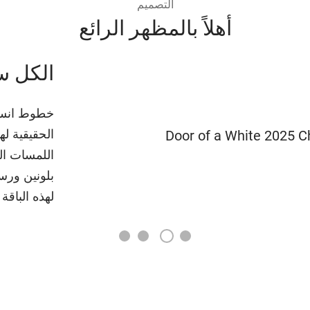
التصميم
أهلاً بالمظهر الرائع
الأناقة
تتميز المق
مريحة وعملي
مزايا رائع
التحكم سهلة
دائماً على 
3
4
2
1