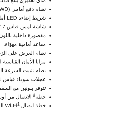
مدى تقديري يبلغ 513 كم وفقاً لمعايير وكالة حماية البيئة EPA.
نظام دفع أمامي (FWD).
شريط إضاءة LED أمامي.
شاشة لمس قياس 17.7".
مقصورة داخلية باللون 
مقاعد أمامية مهوّاة.
نظام العرض على الزجا
مزايا الأمان القياسية
نظام تثبيت السرعة ال
عجلات سوداء قياس 21".
تتوفر بلونين مع السقف
§
خطة
الاتصال من أون
§
خطة اتصال
Wi-Fi التجريبية من أونستار