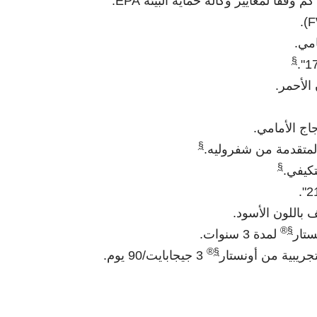
§
الأحمر.
ج الأمامي.
§
 المتقدمة من شفروليه.
§
تكيفي.
 باللون الأسود.
®
§
ستار
لمدة 3 سنوات.
®
§
3 جيجابايت/90 يوم.