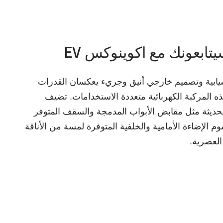
 في أدق التفاصيل
صورة الرحبة بمساحات تخزين واسعة وحلول تخزين
ة تجعلها ملائمة لكافة الاستخدامات. امتلكها الآن مع
ة مثل الإضاءة المحيطة القابلة للتخصيص. وبفضل عناصر
 الاستخدام والتي تتواجد بمتناول يديك، فإنك ستكون
بعد لمسة واحدة من المزايا التكنولوجية التي تحبها.