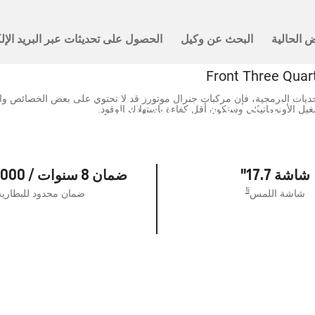
 في عام 2025.
يات البرمجية، فإن مركبات جنرال موتورز قد لا تحتوي على بعض الخصائص والخ
أول اكوينوكس كهربائية بالكامل على الإطلاق
شغيل الأوتوماتيكي وستكون أقل كفاءة باستهلاك الوقود.
اكوينوكس EV
شاشة 17.7"
ضمان 8 سنوات / 160,000 كم.
§
شاشة اللمس
ضمان محدود للبطارية