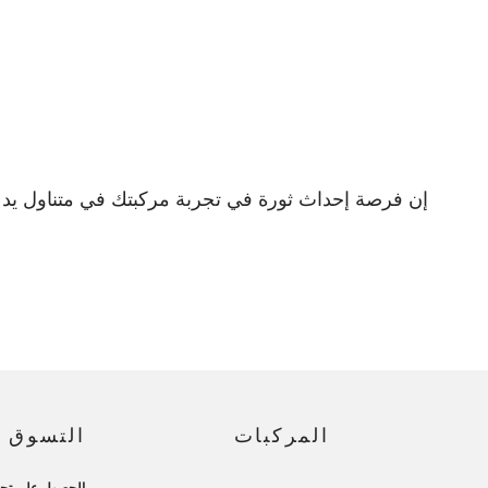
إن فرصة إحداث ثورة في تجربة مركبتك في متناول يدك. إذاً ماذا تنتظر؟ احصل على اكوينوكس EV 