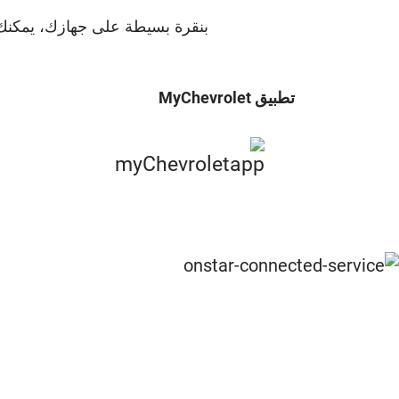
بنقرة بسيطة على جهازك، يمكنك ا
تطبيق MyChevrolet