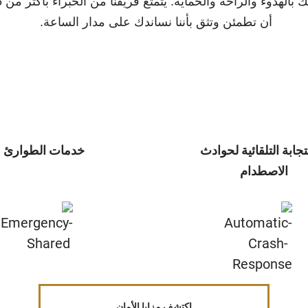
أن تطمئن وتثق بأننا نساندك على مدار الساعة. ‬‬‬‬‬‬‬‬‬
تجابة التلقائية لحوادث
خدمات الطوارئ
الاصطدام
اكتشف مزايا الأمان