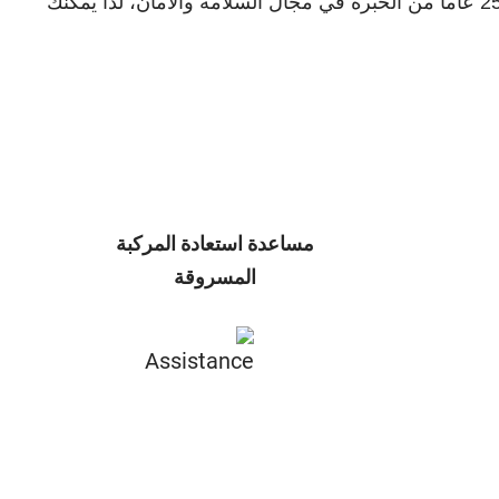
مستشارونا المدربون بشكل خاص مستعدون دائماً لإحاطتك بالهدوء والراحة والحماية. يتمتع فريقنا من الخبراء بأكثر من 25 عاماً من الخبرة في مجال السلامة والأمان، لذا يمكنك
مساعدة استعادة المركبة
المسروقة