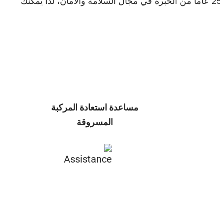
مستشارونا المدربون بشكل خاص مستعدون دائماً لإحاطتك بالهدوء والراحة والحماية. يتمتع فريقنا من الخبراء بأكثر من 25 عاماً من الخبرة في مجال السلامة والأمان، لذا يمكنك
مساعدة استعادة المركبة
المسروقة