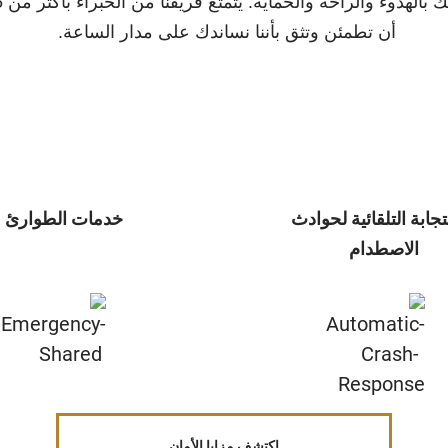
أن تطمئن وتثق بأننا نساندك على مدار الساعة. ‬‬‬‬‬‬‬‬‬
تجابة التلقائية لحوادث
خدمات الطوارئ
الاصطدام
اكتشف مزايا الأمان