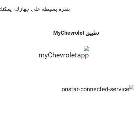
بنقرة بسيطة على جهازك، يمكنك ا
تطبيق MyChevrolet