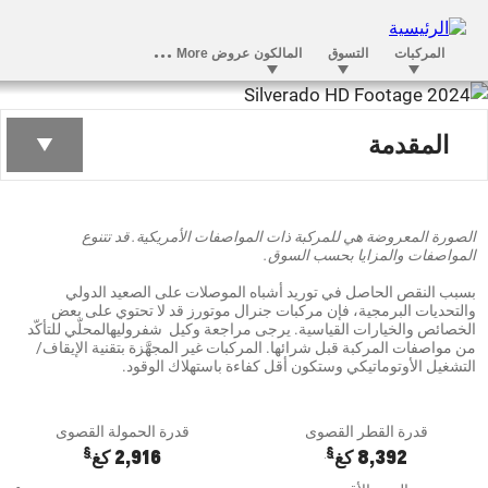
سيلفرادو HD
المقدمة
§
ابتداءً من 186,300 ريال
الصورة المعروضة هي للمركبة ذات المواصفات الأمريكية. قد تتنوع
المواصفات والمزايا بحسب السوق.
بسبب النقص الحاصل في توريد أشباه الموصلات على الصعيد الدولي
والتحديات البرمجية، فإن مركبات جنرال موتورز قد لا تحتوي على بعض
الخصائص والخيارات القياسية. يرجى مراجعة وكيل شفروليهالمحلّي للتأكّد
من مواصفات المركبة قبل شرائها. المركبات غير المجهَّزة بتقنية الإيقاف/
التشغيل الأوتوماتيكي وستكون أقل كفاءة باستهلاك الوقود.
قدرة القطر القصوى
قدرة الحمولة القصوى
§
§
8,392 كغ
2,916 كغ