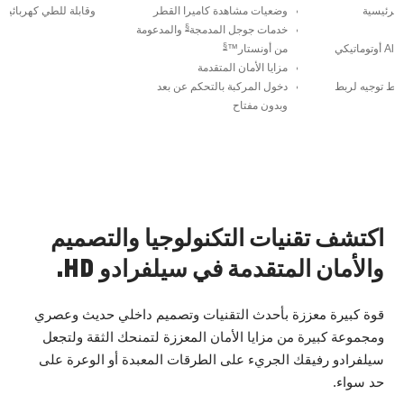
رئيسية
وضعيات مشاهدة كاميرا القطر
وقابلة للطي كهربائياً
§
خدمات جوجل المدمجة
والمدعومة
§
Allison أوتوماتيكي
من أونستار™
مزايا الأمان المتقدمة
 توجيه لربط
دخول المركبة بالتحكم عن بعد
وبدون مفتاح
اكتشف تقنيات التكنولوجيا والتصميم
والأمان المتقدمة في سيلفرادو HD.
قوة كبيرة معززة بأحدث التقنيات وتصميم داخلي حديث وعصري
ومجموعة كبيرة من مزايا الأمان المعززة لتمنحك الثقة ولتجعل
سيلفرادو رفيقك الجريء على الطرقات المعبدة أو الوعرة على
حد سواء.