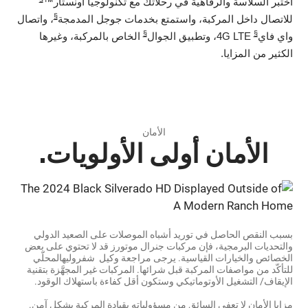
اختبر السلاسة والرفاهية في رحلاتك مع تكنولوجيا اونستار™
§
للاتصال داخل المركبة، واستمتع بخدمات جوجل المدمجة
، واتصال
§
§
واي فاي
4G LTE، وتطبيق الجوال
الخاص بالمركبة، وغيرها
الكثير من المزايا.
الأمان
الأمان أولى الأولويات.
بسبب النقص الحاصل في توريد أشباه الموصلات على الصعيد الدولي
والتحديات البرمجية، فإن مركبات جنرال موتورز قد لا تحتوي على بعض
الخصائص والخيارات القياسية. يرجى مراجعة وكيل شفروليهالمحلّي
للتأكّد من مواصفات المركبة قبل شرائها. المركبات غير المجهَّزة بتقنية
الإيقاف/ التشغيل الأوتوماتيكي وستكون أقل كفاءة باستهلاك الوقود.
مزايا الأمان لا تعفي السائق من مسؤولياته بقيادة المركبة بشكل آمن.