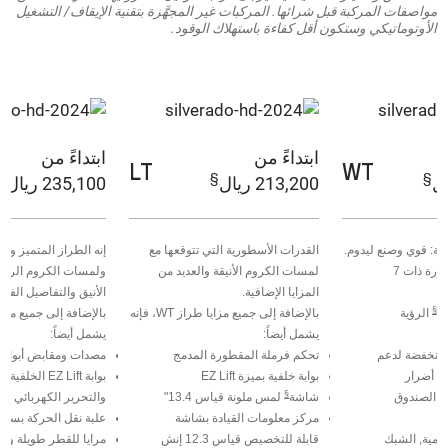
مواصفات المركبة قبل شرائها. المركبات غير المجهَّزة بتقنية الإيقاف/ التشغيل
الأوتوماتيكي وستكون أقل كفاءة باستهلاك الوقود.
ابتداءً من
ابتداءً من
LT
WT
§
§
§
213,200 ريال
235,100 ريال
: قوي وصنع ليدوم.
القدرات الأسطورية التي تتوقعها مع
إنه الطراز المتميز والملي
توصيلة ربط المقصورة ذات 7
لمسات الكروم الأنيقة والعديد من
ولمسات الكروم الرائعة
المزايا الإضافية.
الأنيق والتفاصيل الفاخرة
الرؤية
بالإضافة إلى جميع مزايا طراز WT، فإنه
يشمل أيضاً:
يشمل أيضاً:
نخفضة لدعم
تحكم فرملة المقطورة المدمج
مصدات ومقابض أبواب من
 أضرار
بوابة خلفية بميزة EZ Lift
بوابة EZ Lift الخلفية
§
 الصندوق
شاشة
لمس ملونة قياس 13.4"
والتحرير الكهربائي
مركز معلومات القيادة بشاشة
علبة نقل الحركة بسرعتي
مية, الشبك
قابلة للتخصيص قياس 12.3 إنش
مرايا للقطر طويلة وممتد