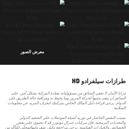
معرض الصور
طرازات سيلفرادو HD
مزايا الأمان لا تعفي السائق من مسؤولياته بقيادة المركبة بشكل آمن. على
السائق أن يبقى متنبهاً لحركة المرور وما يحيط به ومراقبة حالة الطريق على
الدوام. يرجى قراءة دليل المالك الخاص بمركبتك لتعرف المزيد عن معلومات
السلامة.
بسبب النقص الحاصل في توريد أشباه الموصلات على الصعيد الدولي
والتحديات البرمجية، فإن مركبات جنرال موتورز قد لا تحتوي على بعض
الخصائص والخيارات القياسية. يرجى مراجعة وكيل شفروليهالمحلّي للتأكّد من