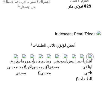
العزم الأقصى
§
اشتراك 3 سنوات في باقة الاتصال
629 نيوتن متر
§
من اونستار™
§
أبيض لؤلؤي ثلاثي الطبقات