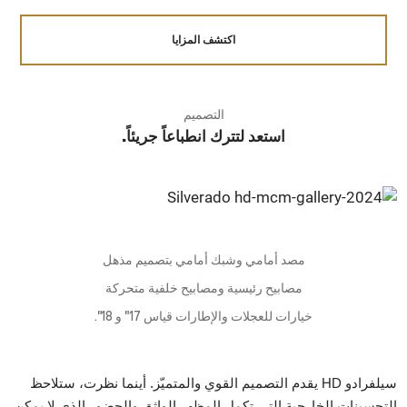
اكتشف المزايا
التصميم
استعد لتترك انطباعاً جريئاً.
مصد أمامي وشبك أمامي بتصميم مذهل
مصابيح رئيسية ومصابيح خلفية متحركة
خيارات للعجلات والإطارات قياس 17" و 18".
سيلفرادو HD يقدم التصميم القوي والمتميّز. أينما نظرت، ستلاحظ
التحسينات الخارجية التي تكمل المظهر الواثق والحضور الذي لا يمكن