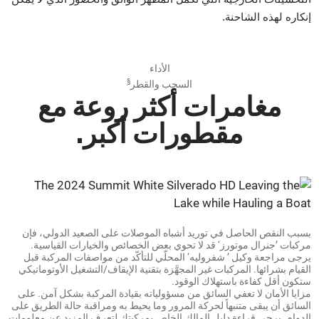
إنكاره لهذه الشاحنة.
الأداء
§
السحب والقطر
مغامرات أكثر روعة مع
مقطورات أكبر.
بسبب النقص الحاصل في توريد أشباه الموصلات على الصعيد الدولي، فإن
مركبات ’جنرال موتورز‘ قد لا تحوي بعض الخصائص والخيارات القياسية.
يرجى مراجعة وكيل ’ شفروليه‘ المحلّي للتأكّد من مواصفات المركبة قبل
القيام بشرائها. المركبات غير المجهَّزة بتقنية الإيقاف/التشغيل الأوتوماتيكي
ستكون أقل كفاءة باستهلاك الوقود.
مزايا الأمان لا تعفي السائق من مسؤولياته بقيادة المركبة بشكل آمن. على
السائق أن يبقى متنبهاً لحركة المرور وما يحيط به ومراقبة حالة الطريق على
الدوام. يرجى قراءة دليل المالك الخاص بمركبتك لتعرف المزيد عن معلومات