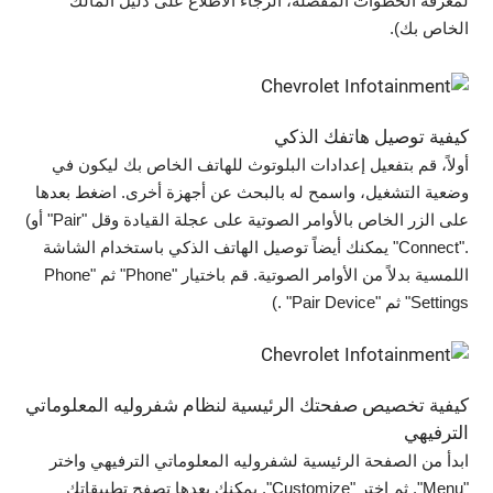
لمعرفة الخطوات المفصّلة، الرجاء الاطلاع على دليل المالك
الخاص بك).
كيفية توصيل هاتفك الذكي
أولاً، قم بتفعيل إعدادات البلوتوث للهاتف الخاص بك ليكون في
وضعية التشغيل، واسمح له بالبحث عن أجهزة أخرى. اضغط بعدها
على الزر الخاص بالأوامر الصوتية على عجلة القيادة وقل "Pair" أو)
."Connect" يمكنك أيضاً توصيل الهاتف الذكي باستخدام الشاشة
اللمسية بدلاً من الأوامر الصوتية. قم باختيار "Phone" ثم "Phone
Settings" ثم "Pair Device" .)
كيفية تخصيص صفحتك الرئيسية لنظام شفروليه المعلوماتي
الترفيهي
ابدأ من الصفحة الرئيسية لشفروليه المعلوماتي الترفيهي واختر
"Menu". ثم اختر "Customize". يمكنك بعدها تصفح تطبيقاتك