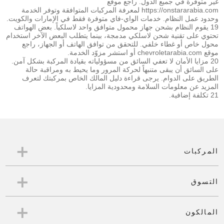
غير متوفرة في جميع الدول. راجع موقع
https://onstararabia.com لمعرفة المركبات المتوافقة وتوفر الخدمة
وحدود عمل النظام. خدمات الواي-فاي متوفرة فقط في الإمارات والكويت.
19 يقوم النظام بشحن جهاز محمول متوافق واحد لاسلكياً. بعض الهواتف
تحتوي على تقنية شحن لاسلكي مدمجة، بينما يتطلب البعض الآخر استخدام
محول خاص أو غطاء خلفي. للتحقق من توافق الهاتف أو الجهاز، راجع
موقع chevroletarabia.com أو استشر مزوّد الخدمة.
20 مزايا الأمان لا تعفي السائق من مسؤولياته بقيادة المركبة بشكل آمن.
على السائق أن يبقى متنبهاً لحركة المرور وما يحيط به ومراقبة حالة
الطريق على الدوام. يرجى قراءة دليل المالك الخاص بمركبتك لتعرف
المزيد عن معلومات السلامة ومحدودية المزايا.
21 تكلفة إضافية.