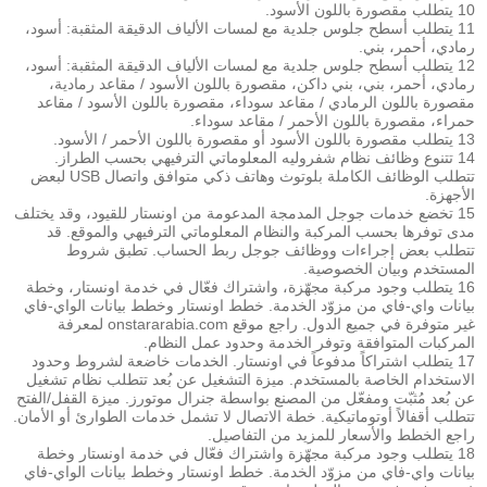
10 يتطلب مقصورة باللون الأسود.
11 يتطلب أسطح جلوس جلدية مع لمسات الألياف الدقيقة المثقبة: أسود،
رمادي، أحمر، بني.
12 يتطلب أسطح جلوس جلدية مع لمسات الألياف الدقيقة المثقبة: أسود،
رمادي، أحمر، بني، بني داكن، مقصورة باللون الأسود / مقاعد رمادية،
مقصورة باللون الرمادي / مقاعد سوداء، مقصورة باللون الأسود / مقاعد
حمراء، مقصورة باللون الأحمر / مقاعد سوداء.
13 يتطلب مقصورة باللون الأسود أو مقصورة باللون الأحمر / الأسود.
14 تتنوع وظائف نظام شفروليه المعلوماتي الترفيهي بحسب الطراز.
تتطلب الوظائف الكاملة بلوتوث وهاتف ذكي متوافق واتصال USB لبعض
الأجهزة.
15 تخضع خدمات جوجل المدمجة المدعومة من اونستار للقيود، وقد يختلف
مدى توفرها بحسب المركبة والنظام المعلوماتي الترفيهي والموقع. قد
تتطلب بعض إجراءات ووظائف جوجل ربط الحساب. تطبق شروط
المستخدم وبيان الخصوصية.
16 يتطلب وجود مركبة مجهّزة، واشتراك فعّال في خدمة اونستار، وخطة
بيانات واي-فاي من مزوّد الخدمة. خطط اونستار وخطط بيانات الواي-فاي
غير متوفرة في جميع الدول. راجع موقع onstararabia.com لمعرفة
المركبات المتوافقة وتوفر الخدمة وحدود عمل النظام.
17 يتطلب اشتراكاً مدفوعاً في اونستار. الخدمات خاضعة لشروط وحدود
الاستخدام الخاصة بالمستخدم. ميزة التشغيل عن بُعد تتطلب نظام تشغيل
عن بُعد مُثبّت ومفعّل من المصنع بواسطة جنرال موتورز. ميزة القفل/الفتح
تتطلب أقفالاً أوتوماتيكية. خطة الاتصال لا تشمل خدمات الطوارئ أو الأمان.
راجع الخطط والأسعار للمزيد من التفاصيل.
18 يتطلب وجود مركبة مجهّزة واشتراك فعّال في خدمة اونستار وخطة
بيانات واي-فاي من مزوّد الخدمة. خطط اونستار وخطط بيانات الواي-فاي