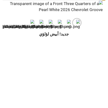
جديد! أبيض لؤلؤي