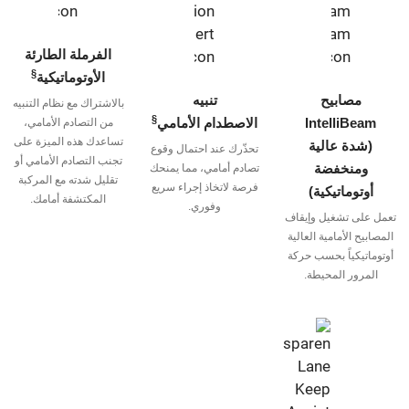
الفرملة الطارئة
§
الأوتوماتيكية
مصابيح
تنبيه
بالاشتراك مع نظام التنبيه
§
IntelliBeam
الاصطدام الأمامي
من التصادم الأمامي،
تساعدك هذه الميزة على
(شدة عالية
تحذّرك عند احتمال وقوع
تجنب التصادم الأمامي أو
ومنخفضة
تصادم أمامي، مما يمنحك
تقليل شدته مع المركبة
فرصة لاتخاذ إجراء سريع
أوتوماتيكية)
المكتشفة أمامك.
وفوري.
تعمل على تشغيل وإيقاف
المصابيح الأمامية العالية
أوتوماتيكياً بحسب حركة
المرور المحيطة.