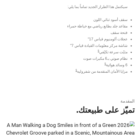
سيكتمل هذا الطراز الجديد تماماً بما يلي:
سقف أسود ثنائي اللون
مقاعد جلد بطابع رياضي مع خياطة حمراء
فتحة سقف
عجلات ألومنيوم قياس 17"
شاشة مركز معلومات القيادة قياس 7"
§
مثبّت سرعة تكيّفي
نظام صوتي بـ6 مكبرات صوت
§
6 وسائد هوائية
§
مزايا الأمان المتقدمة من شفروليه
المقدمة
تميّز على طبيعتك.