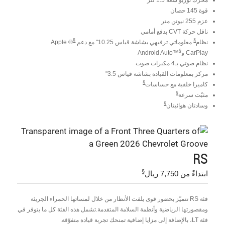
قوة 145 حصان
عزم 255 نيوتن متر
ناقل حركة CVT بدفع أمامي
§
§
نظام
معلوماتي ترفيهي بشاشة قياس 10.25" مع دعم
® Apple
§
CarPlay و
™Android Auto
نظام صوتي بـ4 مكبرات صوت
مركز بمعلومات القيادة بشاشة قياس 3.5"
§
كاميرا خلفية مع حساسات
§
مثبّت سرعة
§
وسادتان هوائيتان
RS
§
ابتداءً من 7,750 ريال
فئة RS تتميّز بحضور قوى يلفت الأنظار من خلال لمساتها الحمراء الجريئة
ومقصورتها الرياضية وأنظمة السلامة المتقدمة.تشمل هذه الفئة كل ما يتوفر في
فئة LT، بالإضافة إلى مزايا إضافية تمنحك تجربة قيادة متفوّقة.