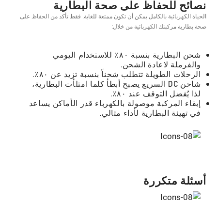
ﻧﺼﺎﺋﺢ ﻟﻠﺤﻔﺎظ ﻋﻠﻰ ﺻﺤﺔ اﻟﺒﻄﺎرﻳﺔ
اﻟﺤﻴﺎة اﻟﻜﻬﺮﺑﺎﺋﻴﺔ ﺑﺎﻟﻜﺎﻣﻞ ﻳﻤﻜﻦ أن ﺗﻜﻮن ﻣﻤﺘﻌﺔ ﻟﻠﻐﺎﻳﺔ. ﻓﻘﻂ ﺗﺄﻛﺪ ﻣﻦ اﻟﺤﻔﺎظ ﻋﻠﻰ
ﺻﺤﺔ ﺑﻄﺎرﻳﺔ ﻣﺮﻛﺒﺘﻚ اﻟﻜﻬﺮﺑﺎﺋﻴﺔ ﻣﻦ ﺧﻼل:
ﺷﺤﻦ اﻟﺒﻄﺎرﻳﺔ ﺑﻨﺴﺒﺔ ٨٠٪ ﻟﻼﺳﺘﺨﺪام اﻟﻴﻮﻣﻲ
واﻟﻔﺮﻣﻠﺔ لاﻋﺎدة اﻟﺸﺤﻦ.
اﻟﺮﺣﻼت اﻟﻄﻮﻳﻠﺔ ﺗﺘﻄﻠﺐ شحناً ﺑﻨﺴﺒﺔ ﺗﺰﻳﺪ ﻋﻦ ٨٠٪.
ﺷﺎﺣﻦ DC اﻟﺴﺮﻳﻊ ﻳﺼﺒﺢ أﺑﻄﺄ ﻛﻠﻤﺎ امتلأت اﻟﺒﻄﺎرﻳﺔ،
ﻟﺬا ﻳُﻔﻀﻞ اﻟﺘﻮﻗﻒ ﻋﻨﺪ ٨٠٪.
إﺑﻘﺎء اﻟﻤﺮﻛﺒﺔ ﻣﻮﺻﻮﻟﺔ ﺑﺎﻟﻜﻬﺮﺑﺎء ﻗﺪر الأماكن ﻳﺴﺎﻋﺪ
ﻓﻲ ﺗﻬﻴﺌﺔ اﻟﺒﻄﺎرﻳﺔ لأداء ﻣﺜﺎﻟﻲ.
أﺳﺌﻠﺔ ﻣﺘﻜﺮرة