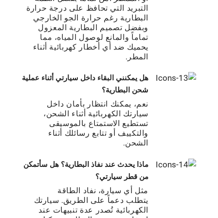
التبريد التي تحافظ على درﺟﺔ ﺣﺮارة
اﻟﺒﻄﺎرﻳﺔ رﻏﻢ ﺣﺮارة الجو الخارجي
وﺑﻔﻀﻞ ﺗﺼﻤﻴﻢ اﻟﺒﻄﺎرﻳﺔ اﻟﻤﻌﺰول
ﺗﻤﺎﻣﺎً واﻟﻤﺎﻧﻊ ﻟﻮﺻﻮل اﻟﻤﻴﺎه، ﻣﻤﺎ
ﻳﺤﻤﻴﻚ ﺿﺪ أي أﺧﻄﺎر ﻛﻬﺮﺑﺎﺋﻴﺔ أﺛﻨﺎء
اﻟﻤﻄﺮ.
ﻫﻞ ﻳﻤﻜﻨﻨﻲ اﻟﺒﻘﺎء داﺧﻞ ﺳﻴﺎرﺗﻲ أﺛﻨﺎء ﻋﻤﻠﻴﺔ
ﺷﺤﻦ اﻟﺒﻄﺎرﻳﺔ؟
ﻧﻌﻢ، ﻳﻤﻜﻨﻚ اﻧﺘﻈﺎر ﺑﺄﻣﺎن داﺧﻞ
ﺳﻴﺎرﺗﻚ اﻟﻜﻬﺮﺑﺎﺋﻴﺔ أﺛﻨﺎء اﻟﺸﺤﻦ،
ﺗﺴﺘﻄﻴﻊ اﻻﺳﺘﻤﺘﺎع ﺑﺎﻟﻤﻮﺳﻴﻘﻰ
واﻟﺘﻜﻴﻴﻒ أو ﺗﺘﺎﺑﻊ رﺳﺎﺋﻠﻚ أﺛﻨﺎء
اﻟﺸﺤﻦ.
ﻣﺎذا ﻳﺤﺪث ﻋﻨﺪ ﻧﻔﺎذ اﻟﺒﻄﺎرﻳﺔ؟ ﻫﻞ ﺳﺄﺗﻤﻜﻦ
ﻣﻦ ﻗﻄﺮ ﺳﻴﺎرﺗﻲ؟
ﻣﺜﻞ أي ﺳﻴﺎرة، ﻧﻔﺎد اﻟﻄﺎﻗﺔ
ﻳﺘﻄﻠﺐ دعماً ﻋﻠﻰ اﻟﻄﺮﻳﻖ. ﺳﻴﺎرﺗﻚ
اﻟﻜﻬﺮﺑﺎﺋﻴﺔ ﺗُﺼﺪر ﻋﺪة ﺗﻨﺒﻴﻬﺎت ﻋﻨﺪ