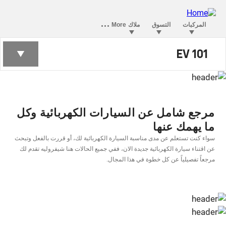
كل ما تريد معرفتة عن عالم السيارات
EV 101
الكهربائية
مرجع شامل عن السيارات الكهربائية وكل
ما يهمك عنها
ﺳﻮاء ﻛﻨﺖ ﺗﺴﺘﻌﻠﻢ ﻋﻦ ﻣﺪى ﻣﻨﺎﺳﺒﺔ اﻟﺴﻴﺎرة الكهربائية ﻟﻚ، أو ﻗﺮرت ﺑﺎﻟﻔﻌﻞ وﺗﺒﺤﺚ
ﻋﻦ اﻗﺘﻨﺎء ﺳﻴﺎرة الكهربائية ﺟﺪﻳﺪة الان، ﻓﻔﻲ ﺟﻤﻴﻊ اﻟﺤﺎﻻت ﻫﻨﺎ ﺷﻴﻔﺮوﻟﻴﻪ ﺗﻘﺪم ﻟﻚ
ﻣﺮﺟﻌﺎً ﺗﻔﺼﻴﻠﻴﺎً ﻋﻦ ﻛﻞ ﺧﻄﻮة ﻓﻲ ﻫﺬا اﻟﻤﺠﺎل.