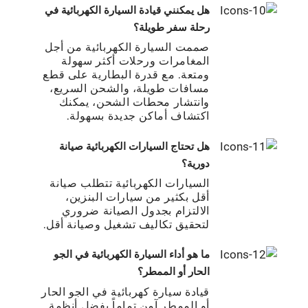
ﻫﻞ ﻳﻤﻜﻨﻨﻲ ﻗﻴﺎدة اﻟﺴﻴﺎرة اﻟﻜﻬﺮﺑﺎﺋﻴﺔ ﻓﻲ
رﺣﻠﺔ ﺳﻔﺮ ﻃﻮﻳﻠﺔ؟
ﺻﻤﻤﺖ اﻟﺴﻴﺎرة اﻟﻜﻬﺮﺑﺎﺋﻴﺔ ﻣﻦ أﺟﻞ
اﻟﻤﻐﺎﻣﺮات ورﺣﻼت أﻛﺜﺮ ﺳﻬﻮﻟﺔ
وﻣﺘﻌﺔ. ﻣﻊ ﻗﺪرة اﻟﺒﻄﺎرﻳﺔ ﻋﻠﻰ ﻗﻄﻊ
ﻣﺴﺎﻓﺎت ﻃﻮﻳﻠﺔ، واﻟﺸﺤﻦ اﻟﺴﺮﻳﻊ،
واﻧﺘﺸﺎر ﻣﺤﻄﺎت اﻟﺸﺤﻦ، ﻳﻤﻜﻨﻚ
اﻛﺘﺸﺎف أﻣﺎﻛﻦ ﺟﺪﻳﺪة ﺑﺴﻬﻮﻟﺔ.
ﻫﻞ ﺗﺤﺘﺎج اﻟﺴﻴﺎرات اﻟﻜﻬﺮﺑﺎﺋﻴﺔ ﺻﻴﺎﻧﺔ
دورﻳﺔ؟
اﻟﺴﻴﺎرات اﻟﻜﻬﺮﺑﺎﺋﻴﺔ ﺗﺘﻄﻠﺐ ﺻﻴﺎﻧﺔ
أﻗﻞ ﺑﻜﺜﻴﺮ ﻣﻦ ﺳﻴﺎرات اﻟﺒﻨﺰﻳﻦ،
اﻻﻟﺘﺰام ﺑﺠﺪول اﻟﺼﻴﺎﻧﺔ ﺿﺮوري
ﻟﺘﺤﻘﻴﻖ ﺗﻜﺎﻟﻴﻒ ﺗﺸﻐﻴﻞ وﺻﻴﺎﻧﺔ أﻗﻞ.
ﻣﺎ ﻫﻮ أداء اﻟﺴﻴﺎرة اﻟﻜﻬﺮﺑﺎﺋﻴﺔ ﻓﻲ اﻟﺠﻮ
اﻟﺤﺎر أو اﻟﻤﻤﻄﺮ؟
قيادة سيارة كهربائية في الجو الحار
أو الممطر آمن تماماً بفضل أنظمة