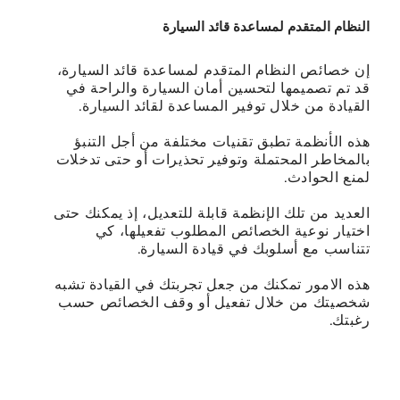
النظام اﻟﻤﺘﻘﺪم ﻟﻤﺴﺎﻋﺪة ﻗﺎﺋﺪ اﻟﺴﻴﺎرة
إن ﺧﺼﺎﺋﺺ اﻟﻨﻈﺎم اﻟﻤﺘقدم ﻟﻤﺴﺎﻋﺪة ﻗﺎﺋﺪ اﻟﺴﻴﺎرة،
ﻗﺪ ﺗﻢ ﺗﺼﻤﻴﻤﻬﺎ ﻟﺘﺤﺴﻴﻦ أﻣﺎن اﻟﺴﻴﺎرة واﻟﺮاﺣﺔ ﻓﻲ
اﻟﻘﻴﺎدة ﻣﻦ ﺧﻼل ﺗﻮﻓﻴﺮ اﻟﻤﺴﺎﻋﺪة ﻟﻘﺎﺋﺪ اﻟﺴﻴﺎرة.
هذه الأنظمة تطبق تقنيات مختلفة من أجل التنبؤ
بالمخاطر المحتملة وتوفير تحذيرات أو حتى تدخلات
لمنع الحوادث.
اﻟﻌﺪﻳﺪ ﻣﻦ ﺗﻠﻚ الإنظمة ﻗﺎﺑﻠﺔ ﻟﻠﺘﻌﺪﻳﻞ، إذ ﻳﻤﻜﻨﻚ ﺣﺘﻰ
اﺧﺘﻴﺎر ﻧﻮﻋﻴﺔ اﻟﺨﺼﺎﺋﺺ اﻟﻤﻄﻠﻮب ﺗﻔﻌﻴﻠﻬﺎ، ﻛﻲ
ﺗﺘﻨﺎﺳﺐ ﻣﻊ أﺳﻠﻮﺑﻚ ﻓﻲ ﻗﻴﺎدة اﻟﺴﻴﺎرة.
ﻫﺬه الامور ﺗﻤﻜﻨﻚ ﻣﻦ ﺟﻌﻞ ﺗﺠﺮﺑﺘﻚ ﻓﻲ اﻟﻘﻴﺎدة ﺗﺸﺒﻪ
ﺷﺨﺼﻴﺘﻚ ﻣﻦ ﺧﻼل ﺗﻔﻌﻴﻞ أو وﻗﻒ اﻟﺨﺼﺎﺋﺺ ﺣﺴﺐ
رﻏﺒﺘﻚ.