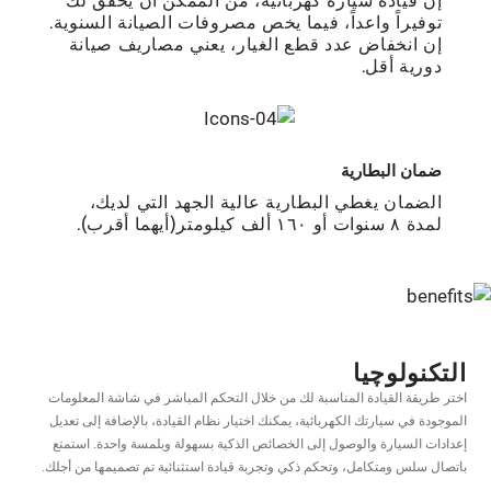
ﺗﻮﻓﻴﺮاً واﻋﺪاً، ﻓﻴﻤﺎ ﻳﺨﺺ ﻣﺼﺮوﻓﺎت اﻟﺼﻴﺎﻧﺔ اﻟﺴﻨﻮﻳﺔ.
إن اﻧﺨﻔﺎض ﻋﺪد ﻗﻄﻊ اﻟﻐﻴﺎر، ﻳﻌﻨﻲ ﻣﺼﺎرﻳﻒ ﺻﻴﺎﻧﺔ
دورﻳﺔ أﻗﻞ.
ﺿﻤﺎن اﻟﺒﻄﺎرﻳﺔ
اﻟﻀﻤﺎن ﻳﻐﻄﻲ اﻟﺒﻄﺎرﻳﺔ ﻋﺎﻟﻴﺔ اﻟﺠﻬﺪ اﻟﺘﻲ ﻟﺪﻳﻚ،
ﻟﻤﺪة ٨ ﺳﻨﻮات أو ١٦٠ أﻟﻒ ﻛﻴﻠﻮﻣﺘﺮ(أﻳﻬﻤﺎ أﻗﺮب).
اﻟﺘﻜﻨﻮﻟﻮﭼﻴﺎ
اختر طريقة القيادة المناسبة لك من خلال التحكم المباشر في شاشة المعلومات
الموجودة في سيارتك الكهربائية، يمكنك اختيار نظام القيادة، بالإضافة إلى تعديل
إعدادات السيارة والوصول إلى الخصائص الذكية بسهولة وبلمسة واحدة. استمتع
باتصال سلس ومتكامل، وتحكم ذكي وتجربة قيادة استثنائية تم تصميمها من أجلك.