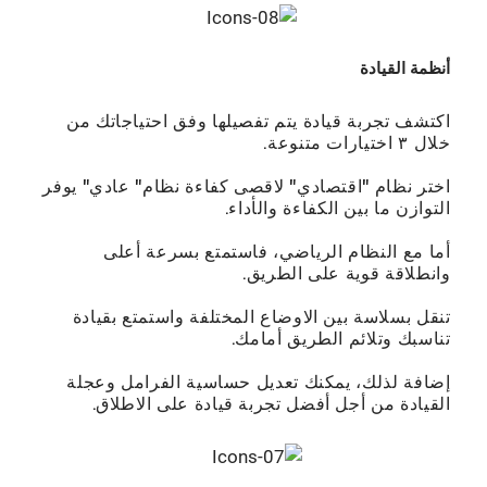
أﻧﻈﻤﺔ اﻟﻘﻴﺎدة
اﻛﺘﺸﻒ ﺗﺠﺮﺑﺔ ﻗﻴﺎدة ﻳﺘﻢ ﺗﻔﺼﻴﻠﻬﺎ وﻓﻖ اﺣﺘﻴﺎﺟﺎﺗﻚ ﻣﻦ
ﺧﻼل ٣ اﺧﺘﻴﺎرات ﻣﺘﻨﻮﻋﺔ.
اﺧﺘﺮ ﻧﻈﺎم "اﻗﺘﺼﺎدي" لاﻗﺼﻰ ﻛﻔﺎءة ﻧﻈﺎم" ﻋﺎدي" ﻳﻮﻓﺮ
اﻟﺘﻮازن ﻣﺎ ﺑﻴﻦ اﻟﻜﻔﺎءة والأداء.
أﻣﺎ ﻣﻊ اﻟﻨﻈﺎم اﻟﺮﻳﺎﺿﻲ، ﻓﺎﺳﺘﻤﺘﻊ ﺑﺴﺮﻋﺔ أﻋﻠﻰ
واﻧﻄﻼﻗﺔ ﻗﻮﻳﺔ ﻋﻠﻰ اﻟﻄﺮﻳﻖ.
ﺗﻨﻘﻞ ﺑﺴﻼﺳﺔ ﺑﻴﻦ الاوﺿﺎع اﻟﻤﺨﺘﻠﻔﺔ واﺳﺘﻤﺘﻊ ﺑﻘﻴﺎدة
ﺗﻨﺎﺳﺒﻚ وﺗﻼﺋﻢ اﻟﻄﺮﻳﻖ أﻣﺎﻣﻚ.
إﺿﺎﻓﺔ ﻟﺬﻟﻚ، ﻳﻤﻜﻨﻚ ﺗﻌﺪﻳﻞ ﺣﺴﺎﺳﻴﺔ اﻟﻔﺮاﻣﻞ وﻋﺠﻠﺔ
اﻟﻘﻴﺎدة ﻣﻦ أﺟﻞ أﻓﻀﻞ ﺗﺠﺮﺑﺔ ﻗﻴﺎدة ﻋﻠﻰ الاﻃﻼق.