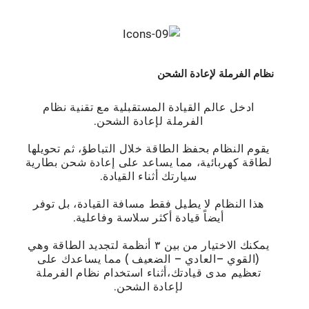
نظام الفرملة لإعادة الشحن
ادﺧﻞ ﻋﺎﻟﻢ اﻟﻘﻴﺎدة اﻟﻤﺴﺘﻘﺒﻠﻴﺔ ﻣﻊ ﺗﻘﻨﻴﺔ نظام
الفرملة لإعادة الشحن.
يقوم النظام ﺑﺤﻔﻆ اﻟﻄﺎﻗﺔ خلال التباطؤ، ﺛﻢ ﺗﺤﻮﻳﻠﻬﺎ
ﻟﻄﺎﻗﺔ ﻛﻬﺮﺑﺎﺋﻴﺔ، ﻣﻤﺎ ﻳﺴﺎﻋﺪ ﻋﻠﻰ إﻋﺎدة ﺷﺤﻦ ﺑﻄﺎرﻳﺔ
ﺳﻴﺎرﺗﻚ أﺛﻨﺎء اﻟﻘﻴﺎدة.
هذا النظام ﻻ يطﻴﻞ ﻓﻘﻂ ﻣﺴﺎﻓﺔ اﻟﻘﻴﺎدة، ﺑﻞ ﺗﻮﻓﺮ
أﻳﻀﺎً ﻗﻴﺎدة أﻛﺜﺮ ﺳﻼﺳﺔ وﻓﺎﻋﻠﻴﺔ.
ﻳﻤﻜﻨﻚ اﻻﺧﺘﻴﺎر ﻣﻦ ﺑﻴﻦ ٣ أﻧﻈﻤﺔ ﻟﺘﺠﺪﻳﺪ اﻟﻄﺎﻗﺔ وﻫﻲ
(اﻟﻘﻮي –اﻟﻌﺎدي – اﻟﻀﻌﻴﻒ ) ﻣﻤﺎ ﻳﺴﺎﻋﺪك ﻋﻠﻰ
ﺗﻌﻈﻴﻢ ﻣﺪى ﻗﻴﺎدﺗﻚ،أﺛﻨﺎء اﺳﺘﺨﺪام نظام الفرملة
لإعادة الشحن.