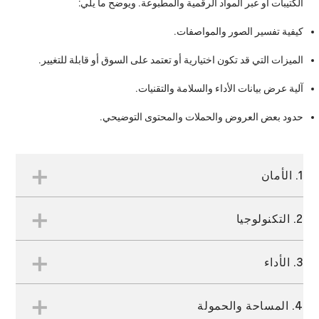
الكتيبات أو عبر المواد الرقمية والمطبوعة. ويوضح ما يلي:
كيفية تفسير الصور والمواصفات.
الميزات التي قد تكون اختيارية أو تعتمد على السوق أو قابلة للتغيير.
آلية عرض بيانات الأداء والسلامة والتقنيات.
حدود بعض العروض والحملات والمحتوى التوضيحي.
1. الأمان
2. التكنولوجيا
1.1 اقرأ دليل مالك المركبة لمعرفة قيود الميزات المهمة
والمعلومات. دائما انتبه أثناء القيادة ولا تستخدم جهازاً محمولاً باليد.
تفضل بزيارة chevroletarabia.com للحصول على الطرق السريعة
3. الأداء
المتوافقة والمزيد من المعلومات.
2.1 متوفرة على أجهزة Apple و Android محددة. يختلف مدى توفر
الخدمة والميزات والوظائف حسب المركبة والجهاز والباقة التي
1.2لا يكتشف الأشخاص أو الأجسام. دائماً تحقق من المقعد الخلفي
سجلت فيها. تطبق شروط وقيود المستخدم. يتطلّب الاتصال ببيانات
4. المساحة والحمولة
قبل الخروج.
الجهاز. راجع الأسئلة الشائعة للحصول على التفاصيل.
3.1 قد تتنوع التوافقية بحسب المحرك أو إعدادات المركبة