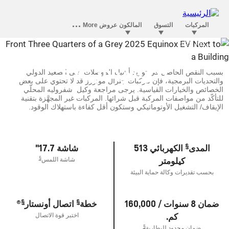
معروض طراز ما قبل الإنتاج في كل مكان. قد يختلف طراز الإنتاج الفعلي. تتوفر
في عام 2025.
أول اكوينوكس كهربائية بالكامل على الإطلاق
اكوينوكس EV
بسبب النقص الحاصل في توريد أشباه الموصلات على الصعيد الدولي
والتحديات البرمجية، فإن مركبات جنرال موتورز قد لا تحتوي على بعض
الخصائص والخيارات القياسية. يرجى مراجعة وكيل شفروليه المحلّي
للتأكّد من مواصفات المركبة قبل شرائها. المركبات غير المجهَّزة بتقنية
الإيقاف/ التشغيل الأوتوماتيكي وستكون أقل كفاءة باستهلاك الوقود.
§
المدى
الكهربائي 513
شاشة 17.7"
كيلومتر
§
شاشة اللمس
بحسب تقديرات وكالة حماية البيئة
§
§
ضمان 8 سنوات / 160,000
خطة
اتصال أونستار
®
كم.
اختبر قوة الاتصال
§
ضمان محدود للبطارية