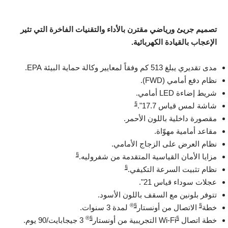
تصميم جريئ ورياضي مقترن بالأداء والتقنيات الفاخرة التي تثير
الإعجاب بالقيادة الكهربائية.
مدى تقديري يبلغ 513 كم وفقاً لمعايير وكالة حماية البيئة EPA.
نظام دفع أمامي (FWD).
شريط إضاءة LED أمامي.
§
شاشة لمس قياس 17.7".
مقصورة داخلية باللون الأحمر.
مقاعد أمامية مهوّاة.
نظام العرض على الزجاج الأمامي.
§
مزايا الأمان القياسية المتقدمة من شفروليه.
§
نظام تثبيت السرعة التكيفي.
عجلات سوداء قياس 21".
تتوفر بلونين مع السقف باللون الأسود.
®
§
§
خطة
الاتصال من أونستار
لمدة 3 سنوات.
®
§
§
خطة اتصال
Wi-Fi التجريبية من أونستار
3 جيجابايت/90 يوم.