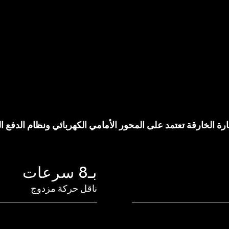
ى المحور الأمامي الكهربائي ونظام الدفع الكلي eAWD لتتحدى الأمطار والثلوج وكل ما ب
بـ8 سرعات
ناقل حركة مزدوج