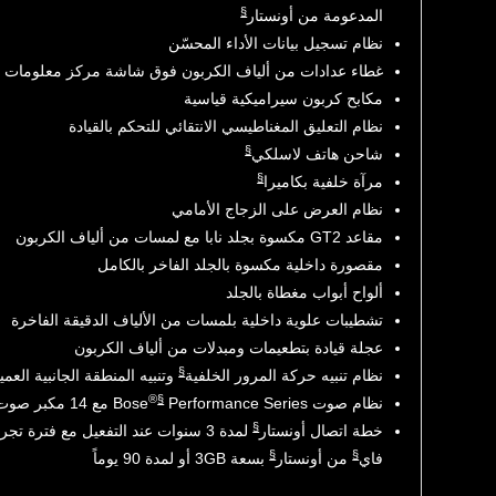
§
المدعومة من أونستار
نظام تسجيل بيانات الأداء المحسّن
غطاء عدادات من ألياف الكربون فوق شاشة مركز معلومات ال
مكابح كربون سيراميكية قياسية
نظام التعليق المغناطيسي الانتقائي للتحكم بالقيادة
§
شاحن هاتف لاسلكي
§
مرآة خلفية بكاميرا
نظام العرض على الزجاج الأمامي
مقاعد GT2 مكسوة بجلد نابا مع لمسات من ألياف الكربون
مقصورة داخلية مكسوة بالجلد الفاخر بالكامل
ألواح أبواب مغطاة بالجلد
تشطيبات علوية داخلية بلمسات من الألياف الدقيقة الفاخرة
عجلة قيادة بتطعيمات ومبدلات من ألياف الكربون
§
نظام تنبيه حركة المرور الخلفية
وتنبيه المنطقة الجانبية العميا
®
§
نظام صوت Bose
Performance Series مع 14 مكبر صوت
§
خطة اتصال أونستار
لمدة 3 سنوات عند التفعيل مع فترة 
§
§
فاي
من أونستار
بسعة 3GB أو لمدة 90 يوماً