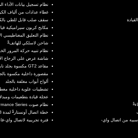
نظام تسجيل بيانات الأداء ا
غطاء عدادات من ألياف الك
قيادة
سقف صلب قابل للطي بالك
مكابح كربون سيراميكية قيا
نظام التعليق المغناطيسي الان
§
شاحن لاسلكي للهاتف
نظام تنبيه حركة المرور الخل
شاشة عرض على الزجاج الأ
مقاعد GT2 مكسوة بجلد نابا مع لمسات من ألياف الكربون
مقصورة داخلية مكسوة بالجل
ألواح أبواب مغلفة بالجلد
تشطيبات علوية داخلية مغطا
عجلة قيادة بتطعيمات ومبدل
§
ء
نظام صوت Bose®
Performance Series مع 4
§
خطة اتصال أونستار
لمدة 3 سنوات عند التفعيل
تجرسبية من اتصال واي-
فترة تجريبية لاتصال واي-فا