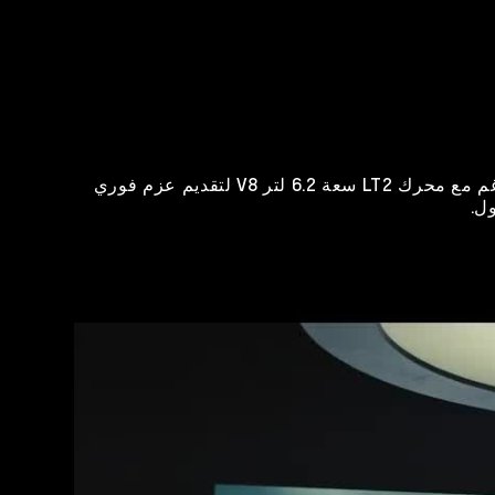
كورفيت E-Ray هي الأولى من نوعها بتقنية الدفع الكهربائي بجميع العجلات، حيث يعمل المحور الأمامي الكهربائي بتناغم مع محرك LT2 سعة 6.2 لتر V8 لتقديم عزم فوري
ل.