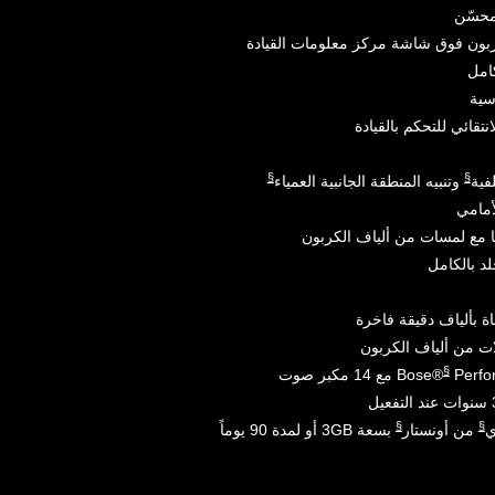
لمحسّن
ربون فوق شاشة مركز معلومات القيادة
امل
سية
تقائي للتحكم بالقيادة
§
§
فية
وتنبيه المنطقة الجانبية العمياء
مامي
د بالكامل
ة بألياف دقيقة فاخرة
ات من ألياف الكربون
§
1 مكبر صوت
§
§
ي
من أونستار
بسعة 3GB أو لمدة 90 يوماً