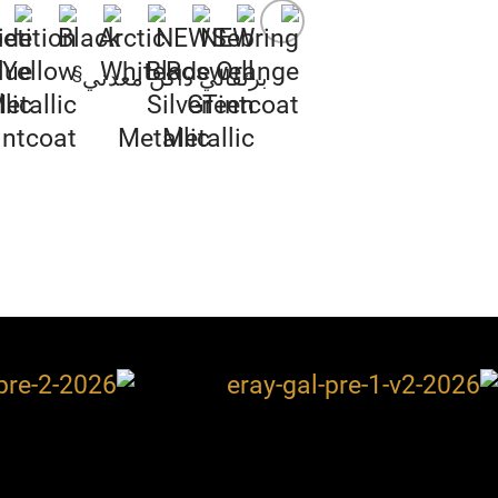
§
برتقالي داكن معدني