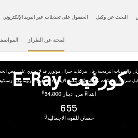
لمحة عن الطراز
المواصف
كورفيت E-Ray
ي والتحديات البرمجية، فإن مركبات جنرال موتورز قد لا تحتوي على بعض الخ
ل شرائها. المركبات غير المجهَّزة بتقنية الإيقاف/ التشغيل الأوتوماتيكي وستكو
§
ابتداءً من: دينار 64,800
655
§
حصان للقوة الاجمالية