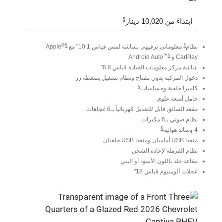
§
ابتداءً من 10,020 دينار
®
§️
§
نظام
معلوماتي ترفيهي بشاشة لمس قياس 10.1" مع
Apple
™
§
CarPlay و
Android Auto
شاشة مركز معلومات القيادة قياس 8.8"
دخول المركبة بدون مفتاح ونظام تشغيل بضغطة زر
§
كاميرا خلفية وحساسات
حامل أمتعة علوي
مقعد السائق قابل للتعديل كهربائياً بـ6 اتجاهات
نظام صوتي بـ6 مكبرات
§
4 وسائد هوائية
منفذا USB أماميان ومنفذا USB خلفيان
نظام الفرملة لإعادة الشحن
مقاعد جلد باللون الأسود أو البني
عجلات ألومنيوم قياس 18"