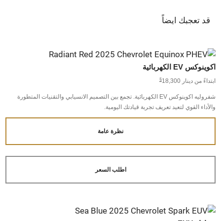
قد تعجبك ايضاً
اكوينوكس EV الكهربائية
§
ابتداءً من دينار 18,300
شفروليه اكوينوكس EV الكهربائية. تجمع بين التصميم الانسيابي والتقنيات المتطورة
والأداء القوي لتعيد تعريف تجربة قيادتك اليومية.
نظرة عامة
اطلب السعر