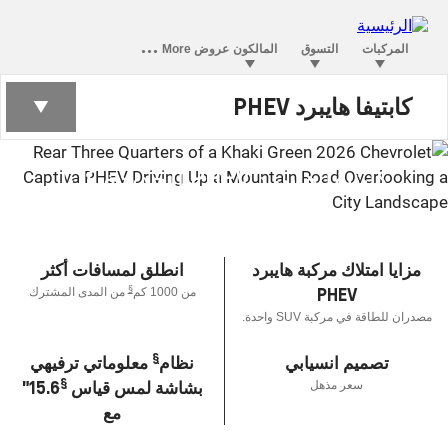
كابتيفا هايبرد PHEV
كابتيفا هايبرد PHEV الجديدة كلياً
§
ابتداءً من 10,020 دينار
مزايا امتلاك مركبة هايبرد
انطلق لمسافات أكثر
PHEV
§
من 1000 كم
من المدى المشترك
مصدران للطاقة في مركبة SUV واحدة.
§
تصميم انسيابي
نظام
معلوماتي ترفيهي
§
بشاشة لمس قياس
15.6"
سعر مذهل
مع