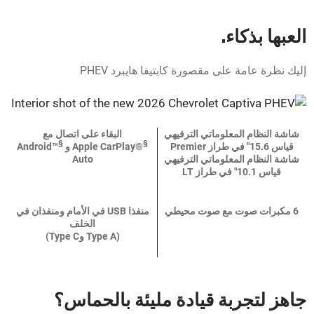
العبها بذكاء.
إليك نظرة عامة على مقصورة كابتيفا هايبرد PHEV
شاشة النظام المعلوماتي الترفيهي
البقاء على اتصال مع
§
§
قياس 15.6" في طراز Premier
®Apple CarPlay و
™Android
شاشة النظام المعلوماتي الترفيهي
Auto
قياس 10.1" في طراز LT
6 مكبرات صوت مع صوت محيطي
منفذا USB في الأمام ومنفذان في
الخلف
(Type A وType C)
جاهز لتجربة قيادة مليئة بالحماس؟