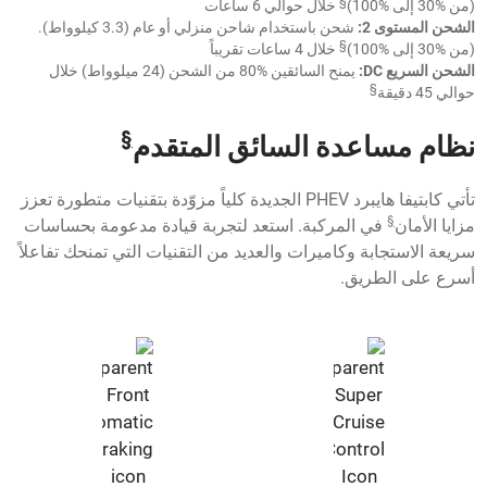
§
(من %30 إلى %100)
خلال حوالي 6 ساعات
الشحن المستوى 2:
شحن باستخدام شاحن منزلي أو عام (3.3 كيلوواط).
§
(من %30 إلى %100)
خلال 4 ساعات تقريباً
الشحن السريع DC:
يمنح السائقين %80 من الشحن (24 ميلوواط) خلال
§
حوالي 45 دقيقة
§
نظام مساعدة السائق المتقدم
تأتي كابتيفا هايبرد PHEV الجديدة كلياً مزوّدة بتقنيات متطورة تعزز
§
مزايا الأمان
في المركبة. استعد لتجربة قيادة مدعومة بحساسات
سريعة الاستجابة وكاميرات والعديد من التقنيات التي تمنحك تفاعلاً
أسرع على الطريق.