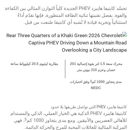
تجسّد كابتيفا هايبرد PHEV الجديدة كلياً التوازن المثالي بين الكفاءة
والقوة. بفضل تقنيتها ثنائية الطاقة المتطورة، فإنها تقدّم أداءً
استثنائياً وتجربة قيادة لا تُشبه أي كابتيفا صُنعت من قبل.
محرك سعة 1.5 لتر بقوة إجمالية 201
بطارية ليثيوم 20.5 كيلوواط ساعة
حصان وعزم 310 نيوتن متر
§
مدى يتجاوز 1000 كم
وفق اختبارات
NEDC
كابتيفا هايبرد PHEV التي تواصل طريقها بلا حدود
كابتيفا هايبرد PHEV الذكية هي الخيار العملي، الذكي والمستدام
§
للأهالي العصريين والأنيقين. ومع مدى يتجاوز 1000 كم
، فهي
المركبة المثالية للعائلات المحبة للمرح والحركة الدائمة.