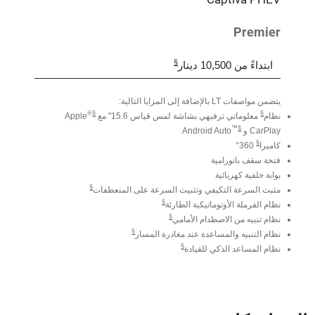
Premier
§
ابتداءً من 10,500 دينار
يتضمن مواصفات LT بالإضافة إلى المزايا التالية:
®
§️
§
نظام
معلوماتي ترفيهي بشاشة لمس قياس 15.6" مع
Apple
™
§
CarPlay و
Android Auto
§
كاميرا
360°
فتحة سقف بانورامية
بوابة خلفية كهربائية
§
مثبت السرعة التكيفي وتثبيت السرعة على المنعطفات
§
نظام الفرملة الأوتوماتيكية الطارئة
§
نظام تنبيه من الاصطدام الأمامي
§
نظام التنبيه والمساعدة عند مغادرة المسار
§
نظام المساعد الذكي للقيادة