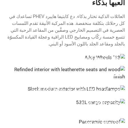
العبها بذكاء
العائلات الذكية تختار بذكاء. دع كابتيفا هايبرد PHEV تساعدك في
كل رحلاتك بتكلفة منخفضة. هذه المركبة الأنيقة تقدم اللمسات
العصرية في التصميم الخارجي وصفَّين من المقاعد الرحبة التي
تتسع خمسة ركّاب ومصابيح LED الراقية وعجلة القيادة المكسوّة
بالجلد ومقاعد الجلد باللون الأسود أو البني.
عجلات ألومنيوم قياس 18"
مقصورة راقية مع مقاعد جلدية ولمسات خشبية
تصميم خارجي أنيق وعصري مع مصابيح LED أمامية
§
سعة حمولة تبلغ 532 لتر
§
فتحة سقف بانورامية