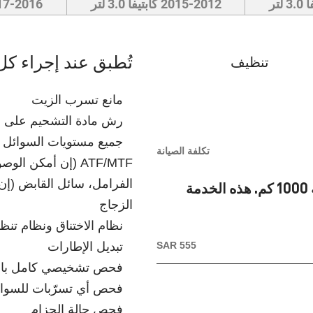
2015-2012 كابتيفا 3.0 لتر
2017-2016 كابتيفا 
تُطبق عند إجراء كل
تنظيف
مانع تسرب الزيت
رش مادة التشحيم على ا
جميع مستويات السوائل – 
تكلفة الصيانة
ATF/MTF (إن أمكن ا
الفرامل، سائل القابض (إن 
يجب إجراء تغيير إلزامي للزيت والفلتر على مسافة 1000 كم. هذه الخدمة
الزجاج
نظام الاختناق ونظام تن
SAR 555
تبديل الإطارات
فحص تشخيصي كامل باس
فحص أي تسرّبات للسوا
فحص حالة الحزام