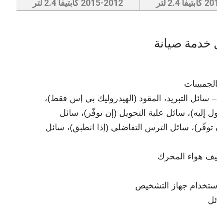
2.4 لتر
2015-2012 كابتيفا 2.4 لتر
 خدمة صيانة
لجمبينات
سائل التبريد، المقود (الهيدروليك بي إس فقط)،
لوصول إليه)، سائل علبة التحويل (إن توفّر)، سائل
توفّر)، سائل الترس التفاضلي (إذا انطبق)، سائل
ظيف هواء المحرك
تخدام جهاز التشخيص
ئل