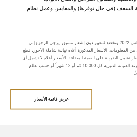
حة السقف (في حال توفرها) والمقابس وعمل نظام
*تسري الأسعار ابتداءً من 1 أغسطس 2022 وتخضع للتغيير دون إشعار مسبق. يرجى الرجوع إلى
 من المعلومات. الأسعار المذكورة أعلاه نهائية شاملة الأجور، قطع
عار تشمل الضريبة على القيمة المضافة. الأسعار أعلاه لا تشمل أي
أعمال إضافية يتم تنفيذها. يحين موعد الصيانة الدورية كل 10.000 كم أو 12 شهراً أو حسب نظام
.
عرض قائمة الأسعار