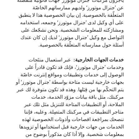
يأجّرون مركبات ’جنرال موتورز‘ جهات قانونية منفصلة
عن ’جنرال موتورز‘ ولديهم ممارساتهم الخاصّة
المتعلّقة بالخصوصية. إن بيان الخصوصية هذا لا ينطبق
على أي وكيل لدى ’جنرال موتورز‘ وجمعه، استخدامه
ومشارَكته للمعلومات الشخصية. ونحن نشجّعك على
التواصل مع وكيل ’جنرال موتورز‘ لديك إن كان عندك
أسئلة حول ممارساته المتعلّقة بالخصوصية.
خدمات الجهات الخارجية:
عبر استعمال منتَجات
وخدمات ’جنرال موتورز‘، فإنك قد تكون قادراً على
الوصول إلى خدمات وتطبيقات ومواقع إنترنت خاصّة
بجهات خارجية ليست متاحة بواسطة ’جنرال موتورز‘ أو
يتم التحكّم بها من قِبَلها. وهذه قد تكون متوفرة لك عبر
مركبتك، مثل باقة بيانات مزوّد الخدمة، خدمات
الملاحة، أو التطبيقات المتاحة للتنزيل مثل تلك عبر
متاجر التطبيقات في مركبتك المتصِلة. وعليه، فإننا
ننصحك بمراجَعة افصاحات وأذونات الخصوصية لهذه
الخدمات من جهات خارجية قبل استخدامها أو تزويدها
بمعلومات شخصية. وإلا أذا كان مذكوراً بوضوح من