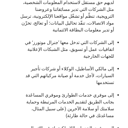
الدفاع عن المطالَبات القانونية
حماية حقوقنا، مثل التحقيق، التثبيت، الممارَسة، التحضير أو
لديهم حق مستقل لاستخدام المعلومات الشخصية،
الدفاع عن المطالَبات القانونية
مثل الشركات التي تدير مسابَقاتنا وعروضنا
الترويجية، تنظّم أو تشغّل مواقعنا الإلكترونية، ترسل
مواد الاتصالات، تنفّذ تحاليل البيانات؛ أو تعالج، تخزّن
أو تدير معلومات البطاقة الائتمانية
إلى الشركات التي تدخل معها ’جنرال موتورز‘ في
اتفاقيات عمل أو تسويق، مثل الشبكات الإعلانية
للجهات الخارجية
إلى مالكي الأساطيل، الوكلاء أو شركات تأجير
السيارات، لأجل خدمة أو صيانة مركباتهم التي قد
تستخدمها
إلى موفري خدمات الطوارئ وموفري المساعَدة
بجانب الطريق لتقديم الخدمات المرتبطة وحماية
سلامتك أو سلامة الآخرين (على سبيل المثال،
مساعَدتك في حالة طارئة)