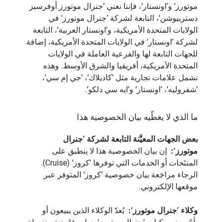
موتورز‘ و’اونستار‘، فإننا نعني ’جنرال موتورز أوفرسيز
دستربيوشن‘، التابعة لشركة ’جنرال موتورز‘ في
الولايات المتحدة الأمريكية، و’اونستار العربية‘، التابعة
لشركة ’اونستار‘ في الولايات المتحدة الأمريكية، إضافة
للجهات التابعة لها والفرعية العاملة في الولايات
المتحدة الأمريكية، أفريقيا والشرق الأوسط. وهذه
تشمل علامات تجارية مثل ’كاديلاك‘، ’جي إم سي‘،
’شفروليه‘، ’اونستار‘ و’ايه سي دلكو‘.
ما الذي لا يغطّيه بيان الخصوصية هذا
بعض الجهات المعيَّنة التابعة لشركة ’جنرال
موتورز‘:
إن بيان الخصوصية هذا لا ينطبق على
المنتَجات أو الخدمات التي توفرها ’كروز‘ (Cruise).
الرجاء مراجَعة بيان خصوصية ’كروز‘ المتوفر عبر
موقعها الإلكتروني.
وكلاء ’جنرال موتورز‘:
يُعدّ الوكلاء الذين يبيعون أو