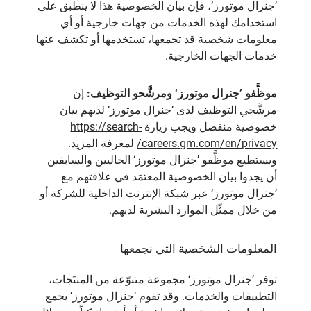
’جنرال موتورز‘، فإن بيان الخصوصية هذا لا ينطبق على
استخدامك لهذه الخدمات من جهات خارجية أو أي
معلومات شخصية قد تجمعها، تستخدمها أو تكشف عنها
خدمات الجهات الخارجية.
موظَّفو ’جنرال موتورز‘ ومرشَّحو التوظيف:
إن
مرشَّحي التوظيف لدى ’جنرال موتورز‘ لديهم بيان
خصوصية منفصل ويجب زيارة
https://search-
careers.gm.com/en/privacy/
لمعرفة المزيد.
ويستطيع موظَّفو ’جنرال موتورز‘ الحاليين والسابقين
أن يجدوا بيان الخصوصية المعتمَد في علاقتهم مع
’جنرال موتورز‘ عبر شبكة الإنترنت الداخلية للشركة أو
من خلال ممثّل الموارد البشرية لديهم.
المعلومات الشخصية التي نجمعها
توفر ’جنرال موتورز‘ مجموعة متنوّعة من المنتَجات،
التطبيقات والخدمات. وقد تقوم ’جنرال موتورز‘ بجمع