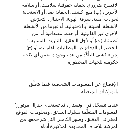
الإفصاح ضروري لحماية حقوقنا، سلامتك، أو سلامة
الآخرين، (ب) منع، كشف، الحماية ضد، أو الاستجابة
لحوادث أمنية، سرقة الهوية، الاحتيال، التحرّش،
الأنشطة الخبيثة أو الاحتيالية، أو غيرها من الأنشطة
الأخرى غير القانونية، أو حفظ مصداقية أو أمن
أنظمتنا، (ت) أو لأجل التحقيق، التثبيت، الممارَسة،
التحضير أو الدفاع عن المطالَبات القانونية، أو (ج)
إجراء كشف للتأكّد من عدم وجودك ضمن أي لائحة
حكومية للجهات المحظورة
الإفصاح عن المعلومات الشخصية فيما يتعلّق
بالمركبات المتصلة
عندما تتسجّل في ’اونستار‘، قد تستخدم ’جنرال موتورز‘
المعلومات المتعلّقة بسلوك السائق، ومعلومات الموقع
الجغرافي الدقيق، وصور الكاميرا التي يتم جمعها من
المركبة للأهداف المحدودة المذكورة أدناه.