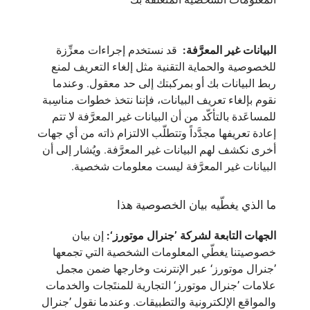
البيانات غير المعرَّفة:
قد نستخدم إجراءات معزِّزة
للخصوصية والحماية التقنية مثل إلغاء التعريف لمنع
ربط البيانات بك أو بمركبتك إلى حد معقول. وعندما
نقوم بإلغاء تعريف البيانات، فإننا نتخذ خطوات مناسِبة
للمساعَدة بالتأكّد من أن البيانات غير المعرَّفة لا تتم
إعادة تعريفها مجدَّداً وتتطلّب الالتزام ذاته من أي جهات
أخرى نكشف لهم البيانات غير المعرَّفة. ويُشار إلى أن
البيانات غير المعرَّفة ليست معلومات شخصية.
ما الذي يغطّيه بيان الخصوصية هذا
الجهات التابعة لشركة ’جنرال موتورز‘:
إن بيان
خصوصيتنا يغطّي المعلومات الشخصية التي تجمعها
’جنرال موتورز‘ عبر الإنترنت وخارجها ضمن مجمل
علامات ’جنرال موتورز‘ التجارية للمنتَجات والخدمات
والمواقع الإلكترونية والتطبيقات. وعندما نقول ’جنرال