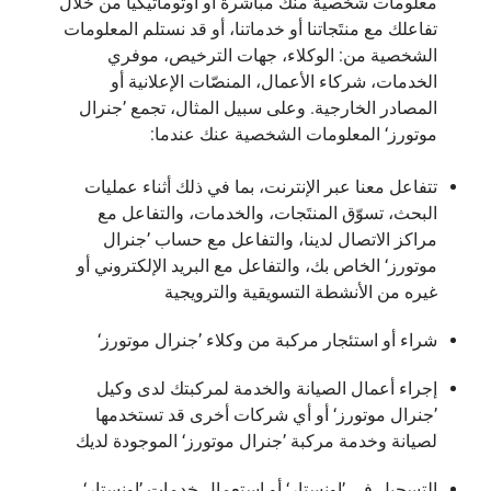
معلومات شخصية منك مباشرة أو أوتوماتيكياً من خلال
تفاعلك مع منتَجاتنا أو خدماتنا، أو قد نستلم المعلومات
الشخصية من: الوكلاء، جهات الترخيص، موفري
الخدمات، شركاء الأعمال، المنصّات الإعلانية أو
المصادر الخارجية. وعلى سبيل المثال، تجمع ’جنرال
موتورز‘ المعلومات الشخصية عنك عندما:
تتفاعل معنا عبر الإنترنت، بما في ذلك أثناء عمليات
البحث، تسوّق المنتَجات، والخدمات، والتفاعل مع
مراكز الاتصال لدينا، والتفاعل مع حساب ’جنرال
موتورز‘ الخاص بك، والتفاعل مع البريد الإلكتروني أو
غيره من الأنشطة التسويقية والترويجية
شراء أو استئجار مركبة من وكلاء ’جنرال موتورز‘
إجراء أعمال الصيانة والخدمة لمركبتك لدى وكيل
’جنرال موتورز‘ أو أي شركات أخرى قد تستخدمها
لصيانة وخدمة مركبة ’جنرال موتورز‘ الموجودة لديك
التسجيل في ’اونستار‘ أو استعمال خدمات ’اونستار‘