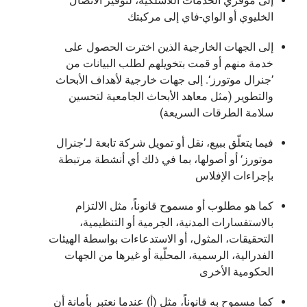
إلى موفري الخدمات اللاسلكية، لتوفير الاتصال
الخليوي أو الواي-فاي إلى مركبتك
إلى الجهات الخارجية الذين اخترت الحصول على
خدمة منهم أو قمت بتخويلهم لطلب البيانات من
’جنرال موتورز‘. إلى جهات خارجية لأهداف الأبحاث
والتطوير (مثل معاهد الأبحاث الجامعية لتحسين
سلامة الطرقات السريعة)
فيما يتعلّق ببيع، نقل أو تمويل شركة تابعة لـ’جنرال
موتورز‘ أو أصولها، بما في ذلك أي أنشطة مرتبطة
بإجراءات الإفلاس
كما هو مطلوب أو مسموح قانوناً، مثل الالتزام
بالاستفسارات المدنية، الجرمية أو التنظيمية،
التحقيقات، المثول، أو الاستدعاءات بواسطة الهيئات
الفدرالية، الرسمية، المحلّية أو غيرها من الجهات
الحكومية الأخرى
كما مسموح به قانوناً، مثل (أ) عندما نعتبر بأمانة أن