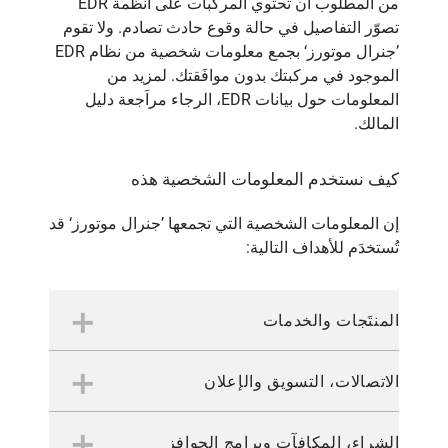
من المطلوب أن تحتوي المركبات على أنظمة EDR
تصوّر التفاصيل في حالة وقوع حادث تصادم. ولا تقوم
’جنرال موتورز‘ بجمع معلومات شخصية من نظام EDR
الموجود في مركبتك بدون موافَقتك. لمزيد من
المعلومات حول بيانات EDR، الرجاء مراَجعة دليل
المالك.
كيف نستخدم المعلومات الشخصية هذه
إن المعلومات الشخصية التي تجمعها ’جنرال موتورز‘ قد
تُستخدَم للأهداف التالية:
المنتَجات والخدمات
الاتصالات، التسويق والإعلان
تمكين منتَجاتنا، برامجنا وخدماتنا، مثل الدخول إلى حساب
’جنرال موتورز‘ لديك، حفظ طريقة ضبط إعدادات المركبة،
استخدام أدوات تشخيص المركبة، الوصول إلى مستشاري
الشراء، المكافآت وبرامج الحوافز
الأهداف التسويقية والتحليلية
’اونستار‘، تفعيل الاتصال داخل المركبة، تفعيل وسائط الترفيه