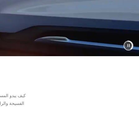
كيف يبدو المست
الفسيحة والراقية. سيبد