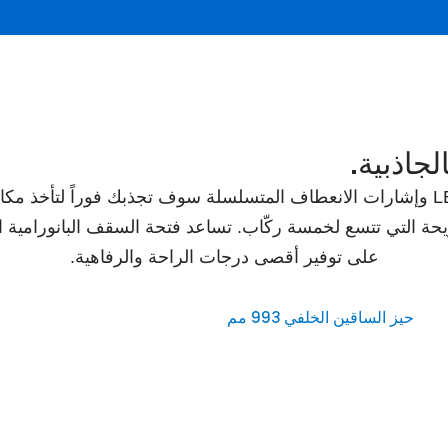
لجاذبية.
التصميم الخارجي المنحوت مع إضاءة LED وإشارات الانعطاف المتسلسلة سوف تجذبك ف
حة التي تتسع لخمسة ركّاب. تساعد فتحة السقف البانورامية الم
على توفير أقصى درجات الراحة والرفاهية.
حيز الساقين الخلفي 993 مم