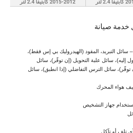
2.4 لتر
2015-2012 كابتيفا 2.4 لتر
 خدمة صيانة
سائل التبريد، المقود (الهيدروليك بي إس فقط)،
لوصول إليه)، سائل علبة التحويل (إن توفّر)، سائل
توفّر)، سائل الترس التفاضلي (إذا انطبق)، سائل
ظيف هواء المحرك
تخدام جهاز التشخيص
ئل
 تلف أو تآكل