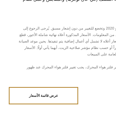
*تسري الأسعار ابتداءً من 15 يونيو 2020 وتخضع للتغيير من دون إشعار مسبق. يُرجى الرجوع إلى
 من المعلومات. الأسعار المذكورة أعلاه نهائية شاملة الأجور، قطع
ار أعلاه لا تشمل أي أعمال إضافية يتم تنفيذها. يحين موعد الصيانة
ة كل 10.000 كم أو 12 شهراً أو حسب نظام مؤشر صلاحية الزيت، أيهما يأتي أولًا. الأسعار
لعامة على المبيعات
 فلتر هواء المحرك، يجب تغيير فلتر هواء المحرك عند ظهور
عرض قائمة الأسعار