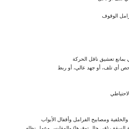
رامل الوقوف
ي بمانع تعشيق ناقل الحركة
ص أي تلف، أو جهد عالي، أو ربط
لاحتياطي
 والخلفية ومصابيح الفرامل وأقفال الأبواب
حة السقف (في حال توفرها) والمقابس وعمل نظام