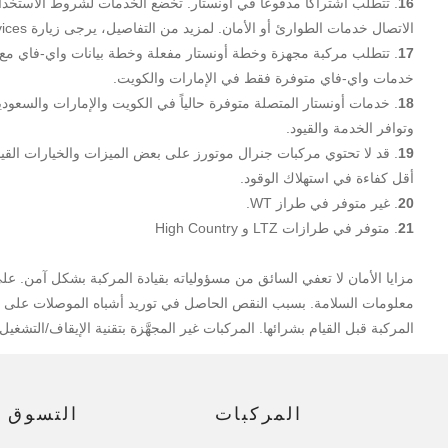
16
. تتطلب اشتراكاً مدفوعاً في أونستار. تخضع الخدمات لشروط الاستخدام 
الاتصال خدمات الطوارئ أو الأمان. لمزيد من التفاصيل، يرجى زيارة https://www.onstararabia.com/en/connected-services للاطلاع.
17
خدمات واي-فاي متوفرة فقط في الإمارات والكويت.
18
وتوافر الخدمة والقيود.
19
. قد لا تحتوي مركبات جنرال موتورز على بعض الميزات والخيارات القي
أقل كفاءة في استهلاك الوقود.
20
. غير متوفر في طراز WT.
21
. متوفر في طرازات LTZ و High Country
مزايا الأمان لا تعفي السائق من مسؤولياته بقيادة المركبة بشكل آمن. عل
معلومات السلامة. بسبب النقص الحاصل في توريد أشباه الموصلات على ال
المركبة قبل القيام بشرائها. المركبات غير المجهَّزة بتقنية الإيقاف/التشغي