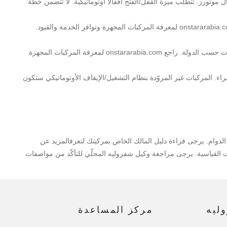
موتورز. تتطلب ميزة القفل/الفتح أقفالاً أوتوماتيكية. لا تتضمن خطة
. تتطلب مركبة مجهزة وخطة أونستار مفعلة وخطة بيانات واي-فاي مع مزود الخدمة. خطط أونستار والواي-فاي غير متوفرة في جميع الدول. راجع onstararabia.com لمعرفة المركبات المجهزة وتوافر الخدمة والقيود.
. خدمات أونستار المتصلة متوفرة حالياً في الكويت والإمارات والسعودية والبحرين. خطط واي-فاي متوفرة فقط في الكويت والإمارات. تختلف الخدمات حسب الدولة. راجع onstararabia.com لمعرفة المركبات المجهزة
. المركبات غير المزوّدة بنظام التشغيل/الإيقاف الأوتوماتيكي ستكون
 الدوام. يرجى قراءة دليل المالك الخاص بمركبتك لتعرفالمزيد عن
القياسية. يرجى مراجعة وكيل شفروليه المحلّي للتأكّد من مواصفات