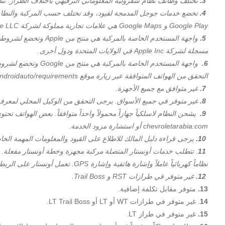
3.
تختلف وظائف نظام شفروليه المعلوماتي الترفيهي باختلاف الطراز. تتطلب الوظائف 
4.
Google Play و Google Maps هي علامات تجارية مملوكة لشركة Google LLC العالمية.
5.
مسجلة لشركة Apple Inc في الولايات المتحدة ودول أخرى.
6.
التحقق من الهواتف المتوافقة عبر زيارة موقع g.co/androidauto/requirements للتحقق.
7.
غير متوافق مع جميع الأجهزة.
8.
غير متوفر في جميع الأسواق. يرجى التحقق من الوكيل المحلي لمعرفة
9.
يشحن النظام لاسلكياً جهازاً محمولاً واحداً متوافقاً. بعض الهواتف 
chevroletarabia.com أو استشارة مزود الخدمة.
10.
يرجى قراءة دليل المالك للاطلاع على القيود والمعلومات المهمة الخا
11
. تتطلب خدمات أونستار المتصلة مركبة مجهزة وخطة أونستار مفعلة. خ
نظاماً كهربائياً عاملاً وإشارة هاتفية وإشارة GPS. تعمل أونستار على الربط بخدمات الطوارئ.
12.
غير متوفر في طرازات RST و Trail Boss.
13.
متوفر مقابل تكلفة إضافية.
14
. غير متوفر في طرازات WT أو LT أو LT Trail Boss.
15.
غير متوفر في طراز LT.