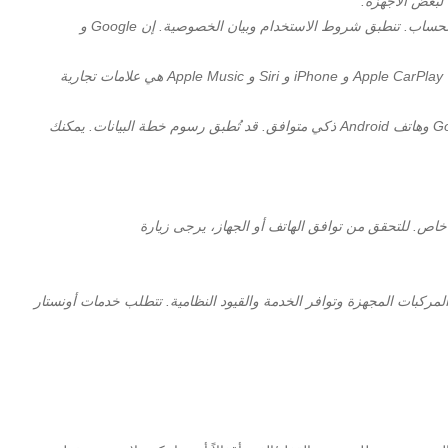
تخضع خدمات جوجل المدمجة لقيود، وقد تختلف حسب المركبة والنظام المعلوماتي الترفيهي والموقع. بعض إجراءات Google ووظائفها تتطلب ربط الحساب. تنطبق شروط الاستخدام وبيان الخصوصية. إن Google و
واجهة المستخدم الخاصة بالمركبة هي منتج من Apple وتخضع لشروطها وبيانات الخصوصية الخاصة بها. تتطلب هاتف iPhone متوافقاً وخطة بيانات. إن Apple CarPlay و iPhone و Siri و Apple Music هي علامات تجارية
واجهة المستخدم الخاصة بالمركبة هي منتج من Google وتخضع لشروطها وبيانات الخصوصية الخاصة بها. تتطلب تطبيق Android Auto من Google Play وهاتف Android ذكي متوافق. قد تُطبق رسوم خطة البيانات. يمكنك
خاص. للتحقق من توافق الهاتف أو الجهاز، يرجى زيارة
ركبات المجهزة وتوافر الخدمة والقيود النظامية. تتطلب خدمات أونستار