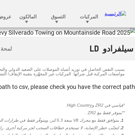
سيلفرادو LD
سيلفرادو LD
لمحة 
بسبب النقص الحاصل في توريد أشباه الموصلات على الصعيد الدولي والتحد
مواصفات المركبة قبل شرائها. المركبات غير المجهَّزة بتقنية الإيقاف/ الت
 path to csv, please check you have the correct path
*قياسي في ZR2 وHigh Country.
**متوفر فقط مع ZR2 .
1.
متوافق فقط مع محرك V8 سعة 5.3 لتر، ومتوفّر فقط في طرازات الدفع الرباعي.
2.
لتجنّب خطر الإصابة، لا تستخدم خطافات السحب لجر مركبة أخرى. راجع