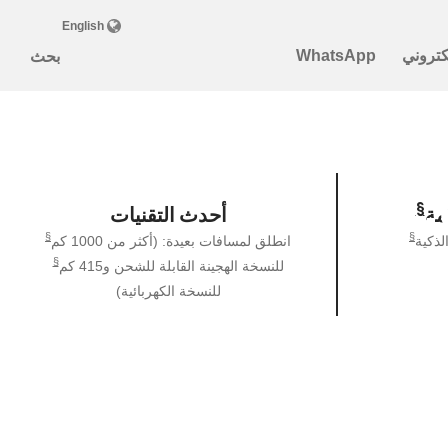
جينة
.
§
ّمة
أحدث التقنيات
§
§
لذكية
انطلق لمسافات بعيدة: (أكثر من 1000 كم
§
للنسخة الهجينة القابلة للشحن و415 كم
للنسخة الكهربائية)