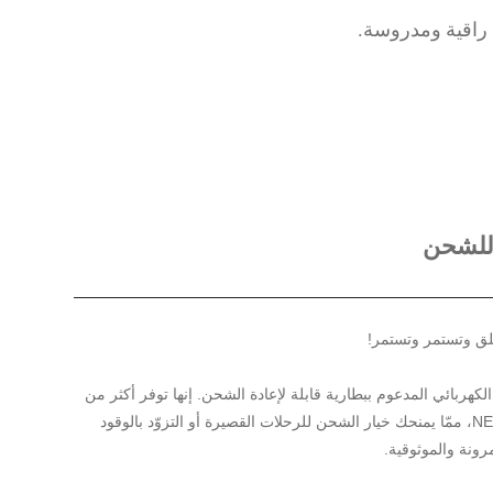
ة راقية ومدروسة.
ة للشحن
نطلق وتستمر وتستمر!
هربائي المدعوم ببطارية قابلة لإعادة الشحن. إنها توفر أكثر من
من المدى بحسب NEDC، ممّا يمنحك خيار الشحن للرحلات القصيرة أو التزوّد بالوقود
رونة والموثوقية.