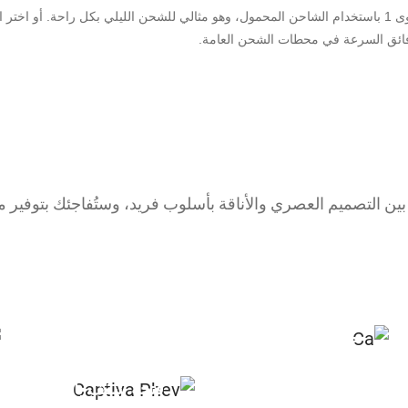
 الجداري
اً بين التصميم العصري والأناقة بأسلوب فريد، وستُفاجئك بتوفير م
مقصورة راقية بمقاعد جلدية ولمسات خشبية
§
فتحة سقف بانورامية