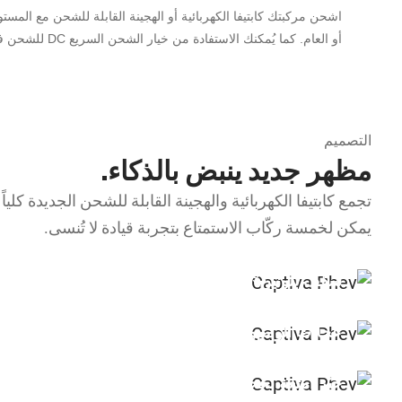
اشحن مركبتك كابتيفا الكهربائية أو الهجينة القابلة للشحن مع المستوى 1 باستخدام الشاحن المحمول، وهو مثالي للشحن الليلي بكل راحة. أو اختر الشحن الأسرع من المستوى 2 باستخدام الشاحن
أو العام. كما يُمكنك الاستفادة من خيار الشحن السريع DC للشحن فائق السرعة في محطات الشحن العامة.
التصميم
مظهر جديد ينبض بالذكاء.
تجمع كابتيفا الكهربائية والهجينة القابلة للشحن الجديدة كلي
يمكن لخمسة ركّاب الاستمتاع بتجربة قيادة لا تُنسى.
§
سقف بلونين
عجلات ألومنيوم قياس 18"
حيّز أمتعة بحجم 532 لتر