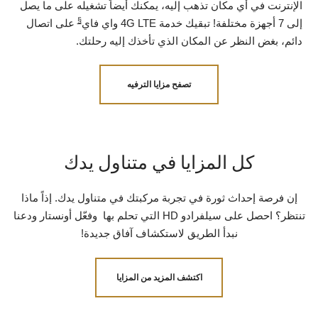
الإنترنت في أي مكان تذهب إليه، يمكنك أيضاً تشغيله على ما يصل
§
إلى 7 أجهزة مختلفة! تبقيك خدمة 4G LTE واي فاي
على اتصال
دائم، بغض النظر عن المكان الذي تأخذك إليه رحلتك.
تصفح مزايا الترفيه
كل المزايا في متناول يدك
إن فرصة إحداث ثورة في تجربة مركبتك في متناول يدك. إذاً ماذا
تنتظر؟ احصل على سيلفرادو HD التي تحلم بها وفعّل أونستار ودعنا
نبدأ الطريق لاستكشاف آفاق جديدة!
اكتشف المزيد من المزايا