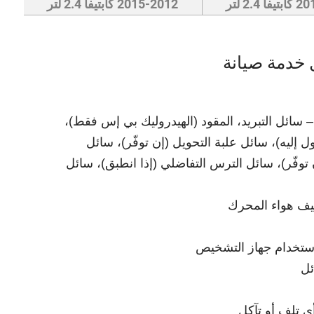
2.4 لتر
2015-2012 كابتيفا 2.4 لتر
 خدمة صيانة
سائل التبريد، المقود (الهيدروليك بي إس فقط)،
لوصول إليه)، سائل علبة التحويل (إن توفّر)، سائل
توفّر)، سائل الترس التفاضلي (إذا انطبق)، سائل
ظيف هواء المحرك
تخدام جهاز التشخيص
ئل
 تلف أو تآكل