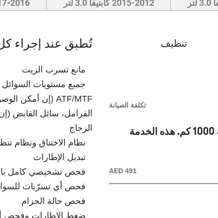
2015-2012 كابتيفا 3.0 لتر
2017-2016 كابتيفا 
تُطبق عند إجراء كل
تنظيف
مانع تسرب الزيت
جميع مستويات السوائل – 
ATF/MTF (إن أمكن ا
تكلفة الصيانة
الفرامل، سائل القابض (إن 
الزجاج
يجب إجراء تغيير إلزامي للزيت والفلتر على مسافة 1000 كم. هذه الخدمة
نظام الاختناق ونظام تن
تبديل الإطارات
AED 491
فحص تشخيصي كامل باس
فحص أي تسرّبات للسوا
فحص حالة الحزام
ضغط الإطارات وفحص أي