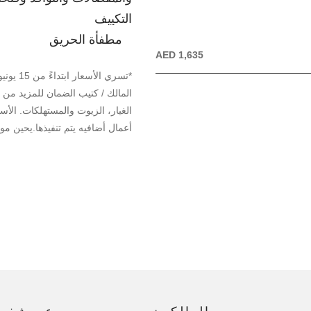
التكييف
مطفأة الحريق
AED 1,635
المالك / كتيب الضمان للمزيد من ا
الغيار، الزيوت والمستهلكات. الأس
أعمال أضافيه يتم تنفيذها.يحين موعد الصيانة الدورية كل 00